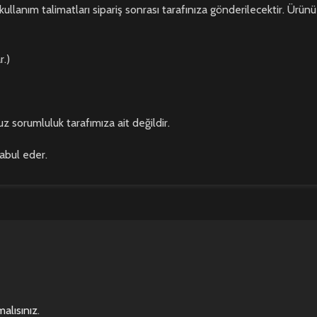
kullanım talimatları sipariş sonrası tarafınıza gönderilecektir. Ürünü
r.)
z sorumluluk tarafımıza ait değildir.
kabul eder.
alısınız
.