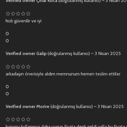
Verified owner
Çınar Koca
(doğrulanmış kullanıcı)
–
3 Nisan 2
hızlı güvenilir ve iyi
0
0
Verified owner
Galip
(doğrulanmış kullanıcı)
–
3 Nisan 2025
arkadaşın önerisiyle aldım memnunum hemen teslim ettiler
0
0
Verified owner
Morire
(doğrulanmış kullanıcı)
–
3 Nisan 2025
kuponu kullanınca daha uygun fiyata denk geldi valla bu fiyat