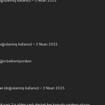
oğrulanmış kullanıcı)
–
3 Nisan 2025
oğrulanmış kullanıcı)
–
3 Nisan 2025
eğini beklemiyordum
van
(doğrulanmış kullanıcı)
–
3 Nisan 2025
di part 2’yi aldım canlı destek her konuda yardımcı oluyor