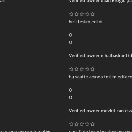
025
Verified owner
Kaan Eroglu
(d
hızlı teslim edildi
0
0
Verified owner
nihatbaskan1
(d
bu saatte anında teslim edilec
0
0
Verified owner
mevlüt can ci
a şu oyunu oynamak müthiş
part 1’i de buradan almıştım şim