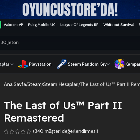
Valorant VP
Pubg Mobile UC
League Of Legends RP
Whiteout Survival
pları
Playstation
Steam Random Key
Kampan
Ana Sayfa
Steam
Steam Hesapları
The Last of Us™ Part II Re
The Last of Us™ Part II
Remastered
(
340
müşteri değerlendirmesi)