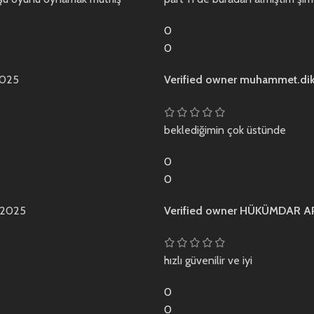
0
0
2025
Verified owner
muhammet.di
beklediğimin çok üstünde
0
0
 2025
Verified owner
HÜKÜMDAR A
hızlı güvenilir ve iyi
0
0