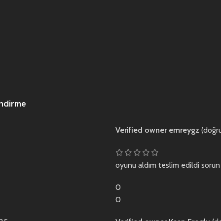
endirme
Verified owner
emreygz
(doğru
oyunu aldım teslim edildi sorun
0
0