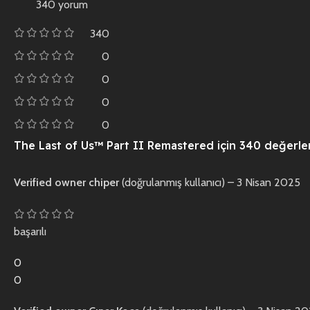
340 yorum
340
0
0
0
0
The Last of Us™ Part II Remastered
için 340 değerl
Verified owner
chiper
(doğrulanmış kullanıcı)
–
3 Nisan 2025
başarılı
0
0