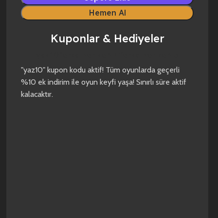
Hemen Al
Kuponlar & Hediyeler
yaz10
forza horizon 4
forza horizon 5
"yaz10" kupon kodu aktif! Tüm oyunlarda geçerli
%10 ek indirim ile oyun keyfi yaşa! Sınırlı süre aktif
kalacaktır.