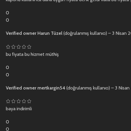
0
0
Verified owner
Harun Tüzel
(doğrulanmış kullanıcı)
–
3 Nisan 
bu fiyata bu hizmet müthiş
0
0
Verified owner
mertkargin54
(doğrulanmış kullanıcı)
–
3 Nisan
baya indirimli
0
0