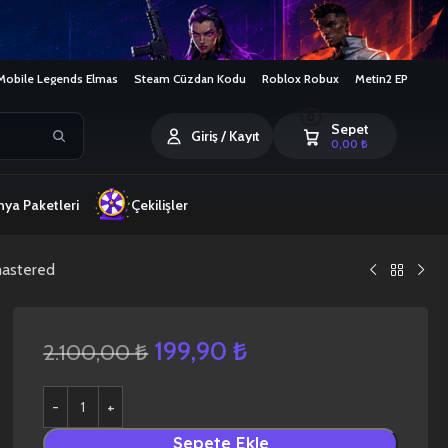
Mobile Legends Elmas
Steam Cüzdan Kodu
Roblox Robux
Metin2 EP
0
Sepet
Giriş / Kayıt
0,00
₺
ya Paketleri
Çekilişler
mastered
199,90
₺
2.100,00
₺
Sepete Ekle