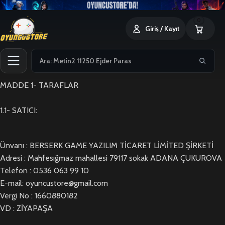
0
Giriş / Kayıt
MADDE 1- TARAFLAR
1.1- SATICI:
Ünvanı : BERSERK GAME YAZILIM TİCARET LİMİTED ŞİRKETİ
Adresi : Mahfesığmaz mahallesi 79117 sokak ADANA ÇUKUROVA
Telefon : 0536 063 99 10
E-mail: oyuncustore@gmail.com
Vergi No : 1660880182
VD : ZİYAPAŞA