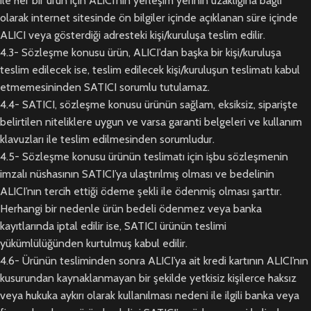
ile her bir ürün için ALICI’nın yerleşim yerinin uzaklığına bağlı
olarak internet sitesinde ön bilgiler içinde açıklanan süre içinde
ALICI veya gösterdiği adresteki kişi/kuruluşa teslim edilir.
4.3- Sözleşme konusu ürün, ALICI’dan başka bir kişi/kuruluşa
teslim edilecek ise, teslim edilecek kişi/kuruluşun teslimatı kabul
etmemesininden SATICI sorumlu tutulamaz.
4.4- SATICI, sözleşme konusu ürünün sağlam, eksiksiz, siparişte
belirtilen niteliklere uygun ve varsa garanti belgeleri ve kullanım
klavuzları ile teslim edilmesinden sorumludur.
4.5- Sözleşme konusu ürünün teslimatı için işbu sözleşmenin
imzalı nüshasının SATICI’ya ulaştırılmış olması ve bedelinin
ALICI’nın tercih ettiği ödeme şekli ile ödenmiş olması şarttır.
Herhangi bir nedenle ürün bedeli ödenmez veya banka
kayıtlarında iptal edilir ise, SATICI ürünün teslimi
yükümlülüğünden kurtulmuş kabul edilir.
4.6- Ürünün tesliminden sonra ALICI’ya ait kredi kartının ALICI’nın
kusurundan kaynaklanmayan bir şekilde yetkisiz kişilerce haksız
veya hukuka aykırı olarak kullanılması nedeni ile ilgili banka veya