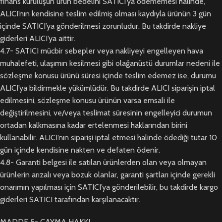
finans kuruluşun ürün bedelini SATICI’ya ödememesi halinde,
ALICI’nın kendisine teslim edilmiş olması kaydıyla ürünün 3 gün
içinde SATICI’ya gönderilmesi zorunludur. Bu takdirde nakliye
giderleri ALICI’ya aittir.
4.7- SATICI mücbir sebepler veya nakliyeyi engelleyen hava
muhalefeti, ulaşımın kesilmesi gibi olağanüstü durumlar nedeni ile
sözleşme konusu ürünü süresi içinde teslim edemez ise, durumu
ALICI’ya bildirmekle yükümlüdür. Bu takdirde ALICI siparişin iptal
edilmesini, sözleşme konusu ürünün varsa emsali ile
değiştirilmesini, ve/veya teslimat süresinin engelleyici durumun
ortadan kalkmasına kadar ertelenmesi haklarından birini
kullanabilir. ALICI’nın siparişi iptal etmesi halinde ödediği tutar 10
gün içinde kendisine nakten ve defaten ödenir.
4.8- Garanti belgesi ile satılan ürünlerden olan veya olmayan
ürünlerin arızalı veya bozuk olanlar, garanti şartları içinde gerekli
onarımın yapılması için SATICI’ya gönderilebilir, bu takdirde kargo
giderleri SATICI tarafından karşılanacaktır.
MADDE 5- CAYMA HAKKI