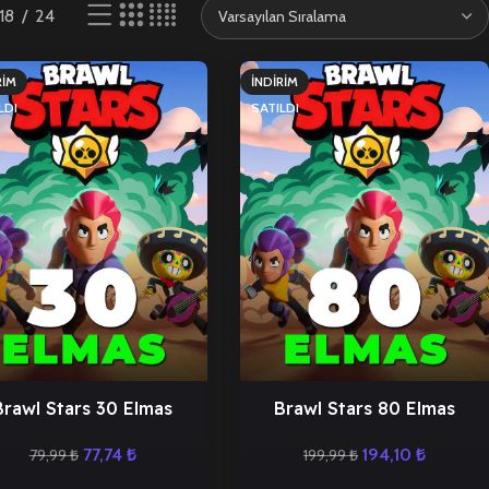
18
24
RIM
İNDIRIM
LDI
SATILDI
Brawl Stars 30 Elmas
Brawl Stars 80 Elmas
77,74
₺
194,10
₺
79,99
₺
199,99
₺