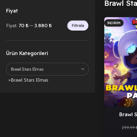
Brawl St
Fiyat
İNDIRIM
Fiyat:
70 ₺
—
3.880 ₺
Filtrele
SATILDI
Ürün Kategorileri
×
Brawl Stars Elmas
Brawl S
299,99