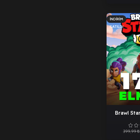
İNDIRIM
SATILDI
Brawl Sta
399,99
₺