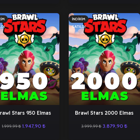
RIM
İNDIRIM
LDI
SATILDI
rawl Stars 950 Elmas
Brawl Stars 2000 Elmas
1.947,90
₺
3.879,90
₺
1.999,99
₺
3.999,99
₺