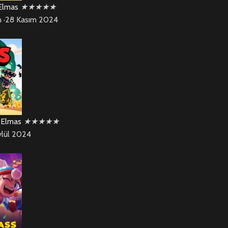
 Elmas
★
★
★
★
★
n
·
28 Kasım 2024
7 Elmas
★
★
★
★
★
ylül 2024