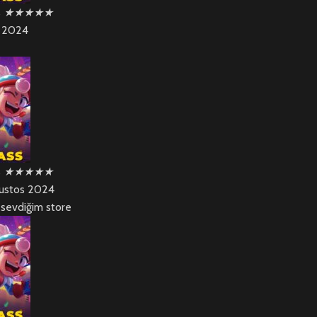
s
★
★
★
★
★
s 2024
s
★
★
★
★
★
ustos 2024
n sevdiğim store