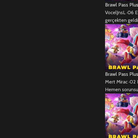
Brawl Pass Plu
VocelJnsL
·
06 E
gerçekten geldi
Brawl Pass Plu
Mert Mirac
·
02 
Hemen sorunsuz 