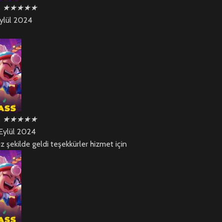
s
★
★
★
★
★
ylül 2024
s
★
★
★
★
★
Eylül 2024
şekilde geldi teşekkürler hizmet için