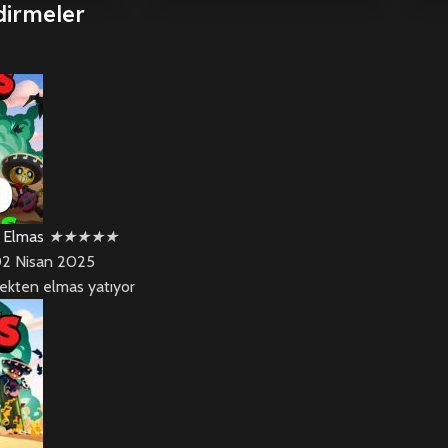
dirmeler
0 Elmas
★
★
★
★
★
2 Nisan 2025
rçekten elmas yatıyor