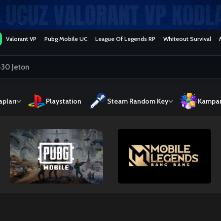
Valorant VP
Pubg Mobile UC
League Of Legends RP
Whiteout Survival
pları
Playstation
Steam Random Key
Kampan