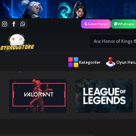
Gece Pazarı
Whatsapp
Kategoriler
Oyun Hesa
Ana Sayfa
Brawl Stars Elmas