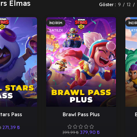
ars Elmas
Göster
9
12
İNDIRIM
İNDI
SATILDI
SATI
tars Pass
Brawl Pass Plus
271,39
₺
₺
379,90
₺
399,99
₺