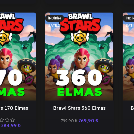
İNDIRIM
İNDI
SATILDI
SATI
rs 170 Elmas
Brawl Stars 360 Elmas
B
769,90
₺
799,90
₺
384,99
₺