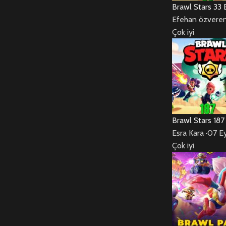
Brawl Stars 33
Efehan özvere
Çok iyi
Brawl Stars 18
Esra Kara
·
07 E
Çok iyi