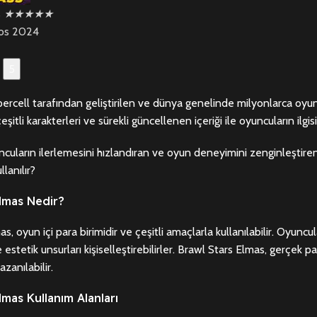
s
★
★
★
★
★
os 2024
5
percell tarafından geliştirilen ve dünya genelinde milyonlarca o
çeşitli karakterleri ve sürekli güncellenen içeriği ile oyuncuların i
cuların ilerlemesini hızlandıran ve oyun deneyimini zenginleştiren
llanılır?
Elmas Nedir?
s, oyun içi para birimidir ve çeşitli amaçlarla kullanılabilir. Oyuncu
e estetik unsurları kişiselleştirebilirler. Brawl Stars Elmas, gerçek pa
zanılabilir.
lmas Kullanım Alanları