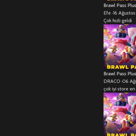
Brawl Pass Plu
Efe
·
16 Ağusto
Çok hızlı geldi
Brawl Pass Plu
DRACO
·
06 Ağ
çok iyi store e