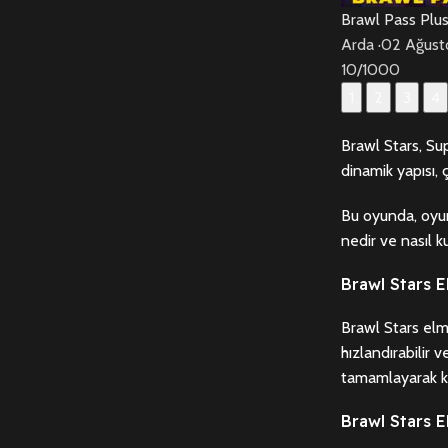
Brawl Pass Plu
Arda
·
02 Ağust
10/1000
1
2
3
4
Brawl Stars, Su
dinamik yapısı, 
Bu oyunda, oyun
nedir ve nasıl ku
Brawl Stars 
Brawl Stars elma
hızlandırabilir v
tamamlayarak ka
Brawl Stars E