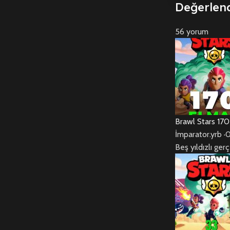
Değerlen
56 yorum
Brawl Stars 17
İmparator.yrb
·
0
Beş yıldızlı ge