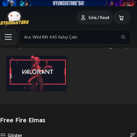
0
Giriş / Kayıt
Ana Sayfa
Free Fire Elmas
5 sonucun tümü gösteriliyor
Free Fire Elmas
Göster