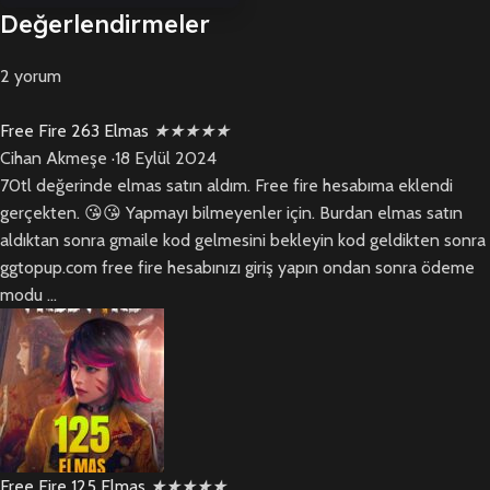
Değerlendirmeler
2 yorum
Free Fire 263 Elmas
★
★
★
★
★
Cihan Akmeşe
·
18 Eylül 2024
70tl değerinde elmas satın aldım. Free fire hesabıma eklendi
gerçekten. 😘😘 Yapmayı bilmeyenler için. Burdan elmas satın
aldıktan sonra gmaile kod gelmesini bekleyin kod geldikten sonra
ggtopup.com free fire hesabınızı giriş yapın ondan sonra ödeme
modu ...
Free Fire 125 Elmas
★
★
★
★
★