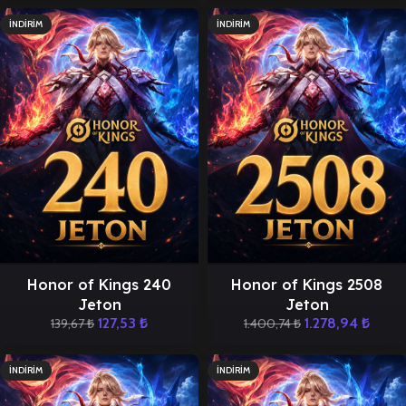
İNDIRIM
İNDIRIM
Honor of Kings 240
Honor of Kings 2508
Jeton
Jeton
127,53
₺
1.278,94
₺
139,67
₺
1.400,74
₺
İNDIRIM
İNDIRIM