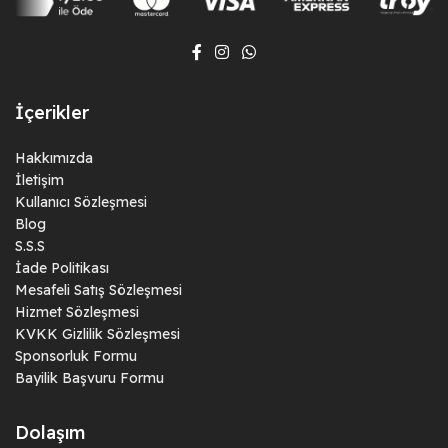
fark yaratmanın tam zamanı. OyuncuStore.net güvencesiyle
alışveriş yapmak hem kolay hem de hızlı!
👉
Sipariş Verin, Gücü Hissedin!
İçerikler
OyuncuStore.net
ile Honor of Kings deneyiminizi bir üst seviyeye
taşıyın. Arenanın şampiyonu olmak için jetonlarınızı hemen alın!
Hakkımızda
İletişim
Kullanıcı Sözleşmesi
Blog
S.S.S
İade Politikası
Mesafeli Satış Sözleşmesi
Hizmet Sözleşmesi
KVKK Gizlilik Sözleşmesi
Sponsorluk Formu
Bayilik Başvuru Formu
Dolaşım