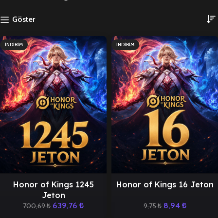
Göster
İNDIRIM
İNDIRIM
Honor of Kings 1245
Honor of Kings 16 Jeton
Jeton
639,76
₺
8,94
₺
700,69
₺
9,75
₺