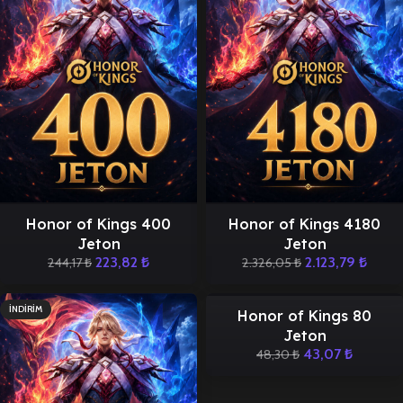
Honor of Kings 400
Honor of Kings 4180
Jeton
Jeton
223,82
₺
2.123,79
₺
244,17
₺
2.326,05
₺
İNDIRIM
İNDIRIM
Honor of Kings 80
Jeton
43,07
₺
48,30
₺