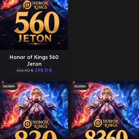
Honor of Kings 560
Jeton
298,11
₺
326,50
₺
İNDIRIM
İNDIRIM