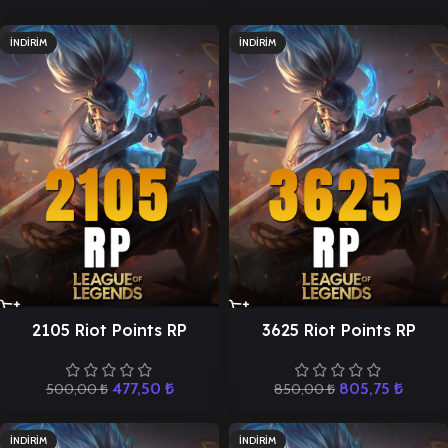
İNDIRIM
İNDIRIM
2105 Riot Points RP
3625 Riot Points RP
477,50
₺
805,75
₺
500,00
₺
850,00
₺
İNDIRIM
İNDIRIM