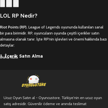
1
2
3
LOL RP Nedir?
Riot Points (RP)
, League of Legends oyununda kullanılan sanal
bir para birimidir. RP, oyuncuların oyunda çeşitli içerikler satın
almasına olanak tanır. İşte RP’nin işlevleri ve önemi hakkında bazı
detaylar:
1.
İçerik Satın Alma
Daha fazla
RP, oyuncuların aşağıdaki gibi içerikleri satın almasına yardımcı
olur:
Yeni Şampiyonlar:
Oyun içindeki karakterleri (şampiyonları)
açmak için kullanılabilir.
Kostümler:
Şampiyonların görünümünü değiştiren, özel efektler
Ucuz Oyun Satın al - Oyuncustore, Türkiye'nin en ucuz oyun
ve temalar içeren kostümler satın almak için kullanılabilir.
satış adresidir. Güvenilir ödeme ve anında teslimat
Ward Skinleri:
Oyun içi gözetleme ward’larının görsel olarak