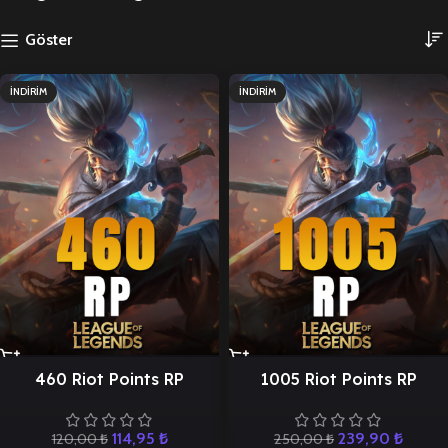
Göster
İNDIRIM
İNDIRIM
460 Riot Points RP
1005 Riot Points RP
114,95
₺
239,90
₺
120,00
₺
250,00
₺