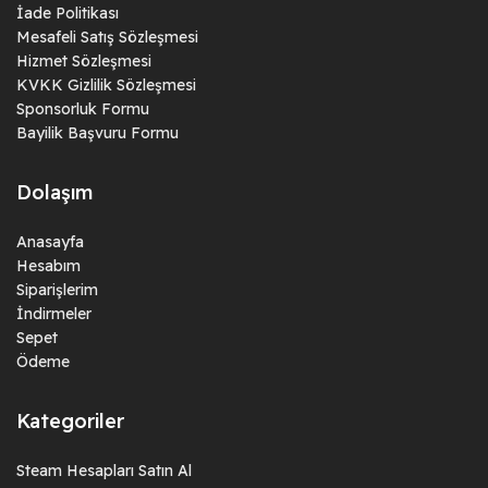
İade Politikası
League Of Legends RP satın al, LOL RP satın al, Ucuz Rp satın al,
Mesafeli Satış Sözleşmesi
Hizmet Sözleşmesi
Riot Points, League of Legends oyuncuları için oyun
KVKK Gizlilik Sözleşmesi
deneyimlerini özelleştiren ve zenginleştiren önemli bir unsurdur.
Sponsorluk Formu
Şampiyonlar, kostümler ve diğer içerikler aracılığıyla, oyuncuların
Bayilik Başvuru Formu
oyun içindeki kimliklerini ifade etmelerine olanak tanır. RP
kullanarak, oyun deneyiminizi daha eğlenceli ve kişisel hale
Dolaşım
getirebilirsiniz.
Anasayfa
Hesabım
Siparişlerim
İndirmeler
Sepet
Ödeme
Kategoriler
Steam Hesapları Satın Al