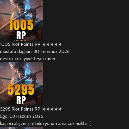
1005 Riot Points RP
★
★
★
★
★
mustafa dağhan
·
30 Temmuz 2026
destek çok iyiydi teşekkürler
5295 Riot Points RP
★
★
★
★
★
Ego
·
03 Haziran 2026
kaçıncı alışverişim bilmiyorum ama çok hızlılar :)