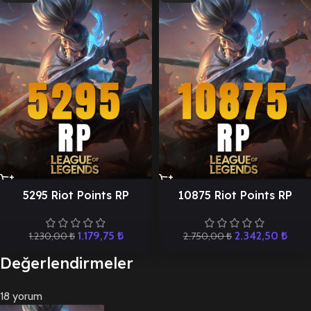
5295 Riot Points RP
10875 Riot Points RP
1.179,75
₺
2.342,50
₺
1.230,00
₺
2.750,00
₺
Değerlendirmeler
18 yorum