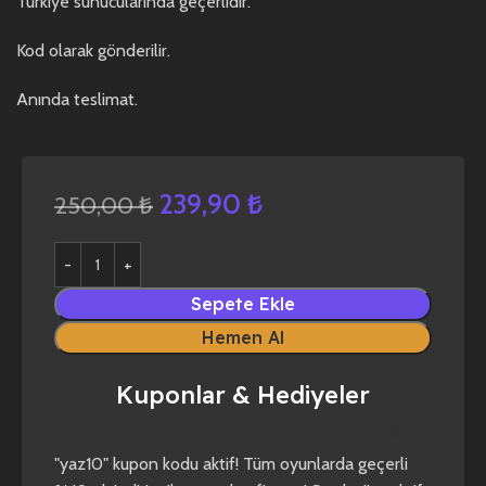
Türkiye sunucularında geçerlidir.
Kod olarak gönderilir.
Anında teslimat.
239,90
₺
250,00
₺
Sepete Ekle
Hemen Al
Kuponlar & Hediyeler
yaz10
forza horizon 4
forza horizon 5
"yaz10" kupon kodu aktif! Tüm oyunlarda geçerli