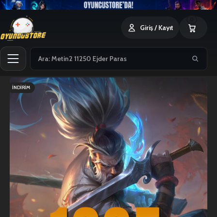
0
Giriş / Kayıt
İNDIRIM