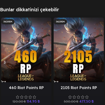
Bunlar dikkatinizi çekebilir
İNDIRIM
İNDIRIM
460 Riot Points RP
2105 Riot Points RP
114,95
₺
477,50
₺
120,00
₺
500,00
₺