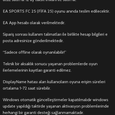
EA SPORTS FC 25 (FİFA 25) oyunu anında teslim edilecektir.
EA App hesabı olarak verilmektedir.
Sipariş sonrası kullanım talimatları ile birlikte hesap bilgileri e
posta adresinize gönderilmektedir.
“Sadece offline olarak oynanılabilir!”
Teknik bir aksaklık sonucu yaşanan problemlerde oyun
ilerlemelerinin kayıtları garanti edilmez.
DisplayName hatası alan kullanıcıların oyuna erişim süreleri
ortalama 1-72 saat sürebilir.
Windows otomatik güncelleştirmeler kapatılmalıdır windows
update yapıldığı taktirde yaşanan aktivasyon problemlerinde
herhangi bir garanti desteği sağlanmamaktadır.