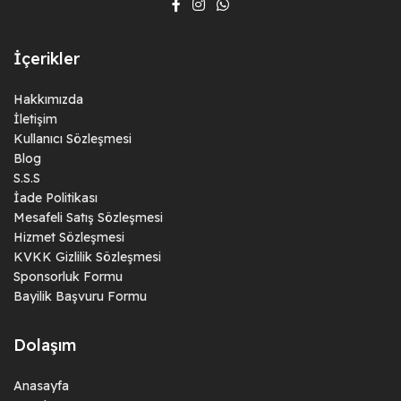
İçerikler
Hakkımızda
İletişim
Kullanıcı Sözleşmesi
Blog
S.S.S
İade Politikası
Mesafeli Satış Sözleşmesi
Hizmet Sözleşmesi
KVKK Gizlilik Sözleşmesi
Sponsorluk Formu
Bayilik Başvuru Formu
Dolaşım
Anasayfa