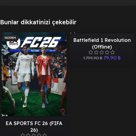
Bunlar dikkatinizi çekebilir
İNDIRIM
İNDIRIM
Battlefield 1 Revolution
(Offline)
79,90
₺
1.799,90
₺
EA SPORTS FC 26 (FIFA
26)