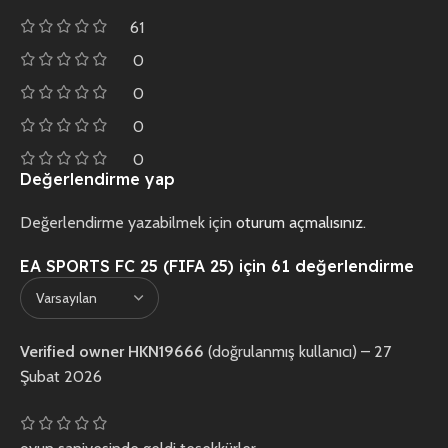
61
0
0
0
0
Değerlendirme yap
Değerlendirme yazabilmek için
oturum açmalısınız
.
EA SPORTS FC 25 (FIFA 25)
için 61 değerlendirme
Verified owner
HKN19666
(doğrulanmış kullanıcı)
–
27
Şubat 2026