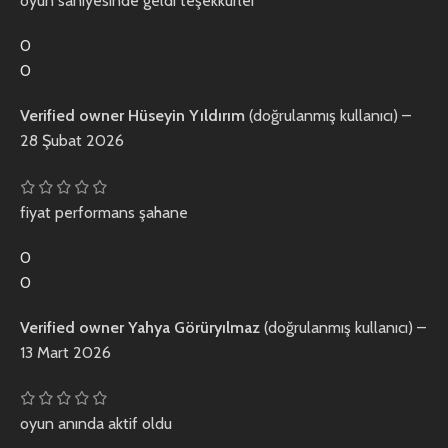
oyun saniyesinde geldi teşekkürler
0
0
Verified owner
Hüseyin Yıldırım
(doğrulanmış kullanıcı)
–
28 Şubat 2026
fiyat performans şahane
0
0
Verified owner
Yahya Görüryılmaz
(doğrulanmış kullanıcı)
–
13 Mart 2026
oyun anında aktif oldu