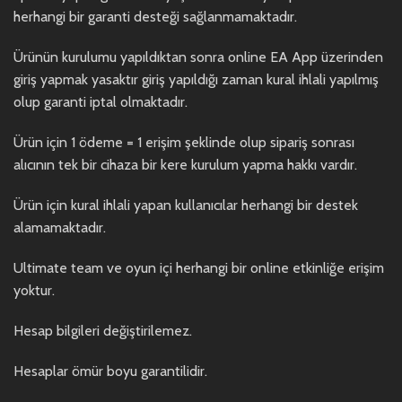
herhangi bir garanti desteği sağlanmamaktadır.
Ürünün kurulumu yapıldıktan sonra online EA App üzerinden
giriş yapmak yasaktır giriş yapıldığı zaman kural ihlali yapılmış
olup garanti iptal olmaktadır.
Ürün için 1 ödeme = 1 erişim şeklinde olup sipariş sonrası
alıcının tek bir cihaza bir kere kurulum yapma hakkı vardır.
Ürün için kural ihlali yapan kullanıcılar herhangi bir destek
alamamaktadır.
Ultimate team ve oyun içi herhangi bir online etkinliğe erişim
yoktur.
Hesap bilgileri değiştirilemez.
Hesaplar ömür boyu garantilidir.