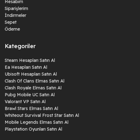
Hesabım
Siparişlerim
İndirmeler
Sepet
Ödeme
Kategoriler
Steam Hesapları Satın Al
Ea Hesapları Satın Al
Ubisoft Hesapları Satın Al
Clash Of Clans Elmas Satın Al
Clash Royale Elmas Satın Al
Pubg Mobile UC Satın Al
Valorant VP Satın Al
Brawl Stars Elmas Satın Al
Whiteout Survival Frost Star Satın Al
Mobile Legends Elmas Satın Al
Playstation Oyunları Satın Al