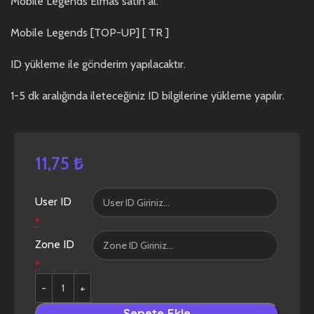
Mobile Legends Elmas satın al.
Mobile Legends [TOP-UP] [ TR ]
ID yükleme ile gönderim yapılacaktır.
1-5 dk aralığında ileteceğiniz ID bilgilerine yükleme yapılır.
11,75
₺
User ID
*
Zone ID
*
Sepete Ekle