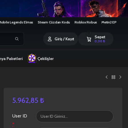
Mobile Legends Elmas
Steam Cüzdan Kodu
Roblox Robux
Metin2 EP
0
Sepet
Giriş / Kayıt
0,00
₺
ya Paketleri
Çekilişler
5.962,85
₺
User ID
*