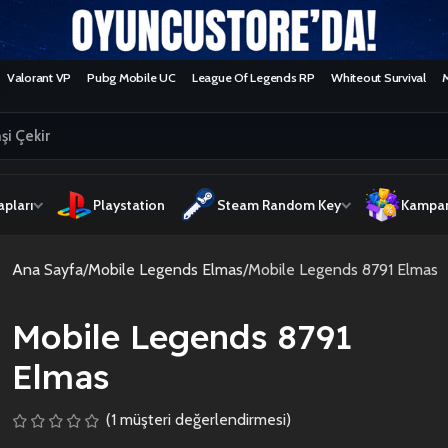
Valorant VP
Pubg Mobile UC
League Of Legends RP
Whiteout Survival
pları
Playstation
Steam Random Key
Kampan
Ana Sayfa
Mobile Legends Elmas
Mobile Legends 8791 Elmas
Mobile Legends 8791
Elmas
(
1
müşteri değerlendirmesi)