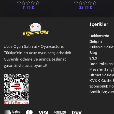
11,75
₺
35,75
₺
İçerikler
Hakkımızda
İletişim
Ucuz Oyun Satın al - Oyuncustore,
Kullanıcı Sözl
Türkiye'nin en ucuz oyun satış adresidir.
Blog
S.S.S
Güvenilir ödeme ve anında teslimat
İade Politikası
garantisiyle ucuz oyun al!
Mesafeli Satış
Hizmet Sözleş
KVKK Gizlilik 
Sponsorluk F
Bayilik Başvu