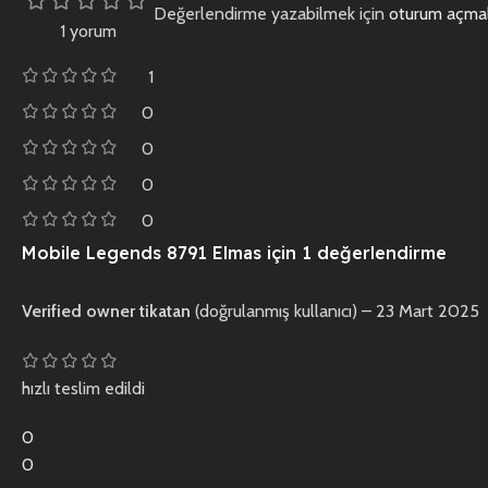
Değerlendirme yazabilmek için
oturum açmal
1 yorum
1
0
0
0
0
Mobile Legends 8791 Elmas
için 1 değerlendirme
Verified owner
tikatan
(doğrulanmış kullanıcı)
–
23 Mart 2025
hızlı teslim edildi
0
0