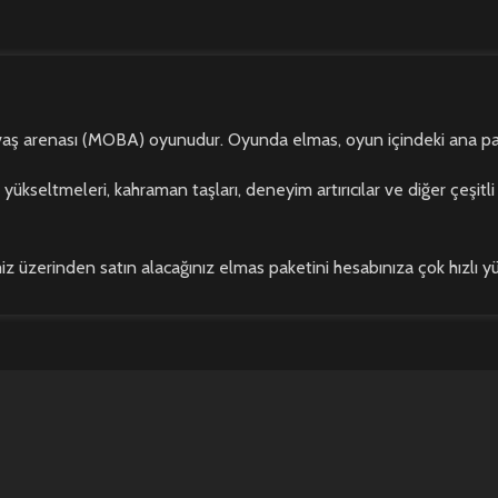
 arenası (MOBA) oyunudur. Oyunda elmas, oyun içindeki ana para bir
ltmeleri, kahraman taşları, deneyim artırıcılar ve diğer çeşitli öğe
 üzerinden satın alacağınız elmas paketini hesabınıza çok hızlı yük