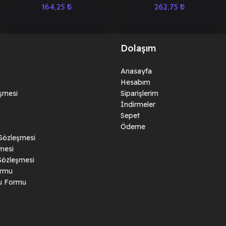
164,25
₺
262,75
₺
Dolaşım
Anasayfa
Hesabım
eşmesi
Siparişlerim
İndirmeler
Sepet
Ödeme
 Sözleşmesi
mesi
Sözleşmesi
ormu
ru Formu