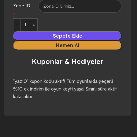
Zone ID
*
Sepete Ekle
Hemen Al
Kuponlar & Hediyeler
yaz10
forza horizon 4
forza horizon 5
"yaz10" kupon kodu aktif! Tüm oyunlarda geçerli
%10 ek indirim ile oyun keyfi yaşa! Sınırlı süre aktif
kalacaktır.