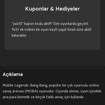
Kuponlar & Hediyeler
yaz10
forza horizon 4
forza horizon 5
"yaz10" kupon kodu aktif! Tüm oyunlarda geçerli
%10 ek indirim ile oyun keyfi yaşa! Sınırlı süre aktif
kalacaktır.
Açıklama
Mobile Legends: Bang Bang, popüler bir çok oyunculu online
savaş arenası (MOBA) oyunudur. Oyunda elmas, oyun içindeki
ana para birimidir ve birçok farklı amaç için kullanılır.