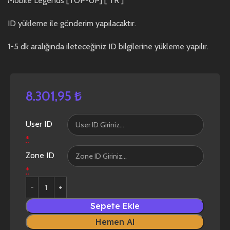
Mobile Legends [TOP-UP] [ TR ]
ID yükleme ile gönderim yapılacaktır.
1-5 dk aralığında ileteceğiniz ID bilgilerine yükleme yapılır.
8.301,95
₺
User ID
*
Zone ID
*
Sepete Ekle
Hemen Al