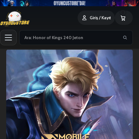
0
Giriş / Kayıt