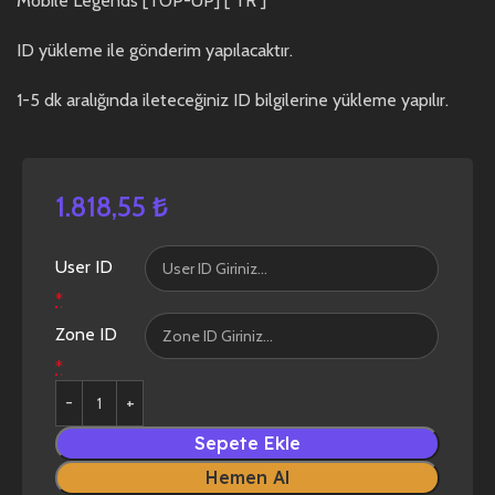
Mobile Legends [TOP-UP] [ TR ]
ID yükleme ile gönderim yapılacaktır.
1-5 dk aralığında ileteceğiniz ID bilgilerine yükleme yapılır.
1.818,55
₺
User ID
*
Zone ID
*
Sepete Ekle
Hemen Al