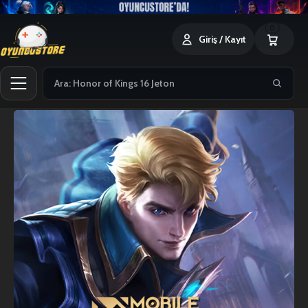
0
Giriş / Kayıt