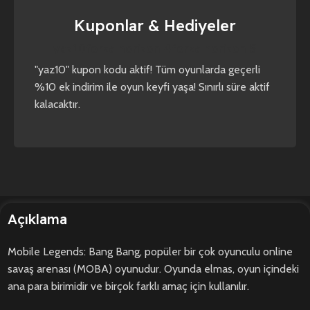
Kuponlar & Hediyeler
yaz10
forza horizon 4
forza horizon 5
"yaz10" kupon kodu aktif! Tüm oyunlarda geçerli
%10 ek indirim ile oyun keyfi yaşa! Sınırlı süre aktif
kalacaktır.
Açıklama
Mobile Legends: Bang Bang, popüler bir çok oyunculu online
savaş arenası (MOBA) oyunudur. Oyunda elmas, oyun içindeki
ana para birimidir ve birçok farklı amaç için kullanılır.