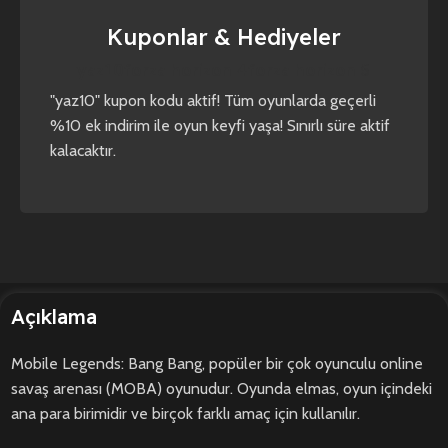
Kuponlar & Hediyeler
yaz10
forza horizon 4
forza horizon 5
"yaz10" kupon kodu aktif! Tüm oyunlarda geçerli
%10 ek indirim ile oyun keyfi yaşa! Sınırlı süre aktif
kalacaktır.
Açıklama
Mobile Legends: Bang Bang, popüler bir çok oyunculu online
savaş arenası (MOBA) oyunudur. Oyunda elmas, oyun içindeki
ana para birimidir ve birçok farklı amaç için kullanılır.