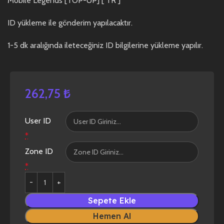
Mobile Legends [TOP-UP] [ TR ]
ID yükleme ile gönderim yapılacaktır.
1-5 dk aralığında ileteceğiniz ID bilgilerine yükleme yapılır.
262,75
₺
User ID
*
Zone ID
*
Sepete Ekle
Hemen Al