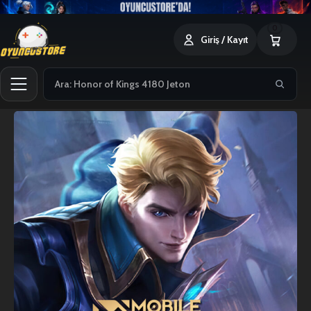
0
Giriş / Kayıt