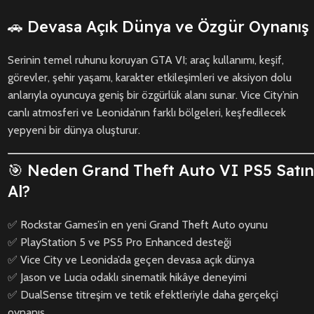
🚗 Devasa Açık Dünya ve Özgür Oynanış
Serinin temel ruhunu koruyan GTA VI; araç kullanımı, keşif,
görevler, şehir yaşamı, karakter etkileşimleri ve aksiyon dolu
anlarıyla oyuncuya geniş bir özgürlük alanı sunar. Vice City’nin
canlı atmosferi ve Leonida’nın farklı bölgeleri, keşfedilecek
yepyeni bir dünya oluşturur.
🎯 Neden Grand Theft Auto VI PS5 Satın
Al?
✅ Rockstar Games’in en yeni Grand Theft Auto oyunu
✅ PlayStation 5 ve PS5 Pro Enhanced desteği
✅ Vice City ve Leonida’da geçen devasa açık dünya
✅ Jason ve Lucia odaklı sinematik hikâye deneyimi
✅ DualSense titreşim ve tetik efektleriyle daha gerçekçi
oynanış