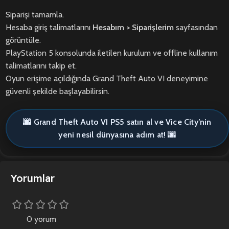
Siparişi tamamla.
Hesaba giriş talimatlarını
Hesabım > Siparişlerim
sayfasından
görüntüle.
PlayStation 5 konsolunda iletilen kurulum ve offline kullanım
talimatlarını takip et.
Oyun erişime açıldığında Grand Theft Auto VI deneyimine
güvenli şekilde başlayabilirsin.
🌆 Grand Theft Auto VI PS5 satın al ve Vice City’nin
yeni nesil dünyasına adım at! 🌆
Yorumlar
0 yorum