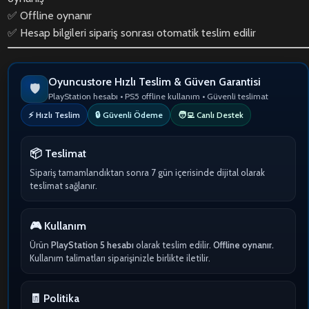
✅ Offline oynanır
✅ Hesap bilgileri sipariş sonrası otomatik teslim edilir
Oyuncustore Hızlı Teslim & Güven Garantisi
🛡️
PlayStation hesabı • PS5 offline kullanım • Güvenli teslimat
⚡ Hızlı Teslim
🔒 Güvenli Ödeme
🧑‍💻 Canlı Destek
📦 Teslimat
Sipariş tamamlandıktan sonra 7 gün içerisinde dijital olarak
teslimat sağlanır.
🎮 Kullanım
Ürün
PlayStation 5 hesabı
olarak teslim edilir.
Offline oynanır.
Kullanım talimatları siparişinizle birlikte iletilir.
🧾 Politika