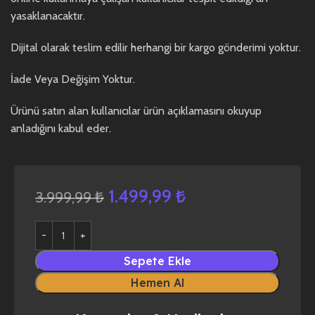
yasaklanacaktır.
Dijital olarak teslim edilir herhangi bir kargo gönderimi yoktur.
İade Veya Değişim Yoktur.
Ürünü satın alan kullanıcılar ürün açıklamasını okuyup
anladığını kabul eder.
1.499,99
₺
3.999,99
₺
Sepete Ekle
Hemen Al