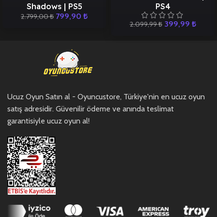
Shadows | PS5
PS4
799,90
₺
2.799,00
₺
399,99
₺
2.099,99
₺
Ucuz Oyun Satın al - Oyuncustore, Türkiye'nin en ucuz oyun
satış adresidir. Güvenilir ödeme ve anında teslimat
garantisiyle ucuz oyun al!