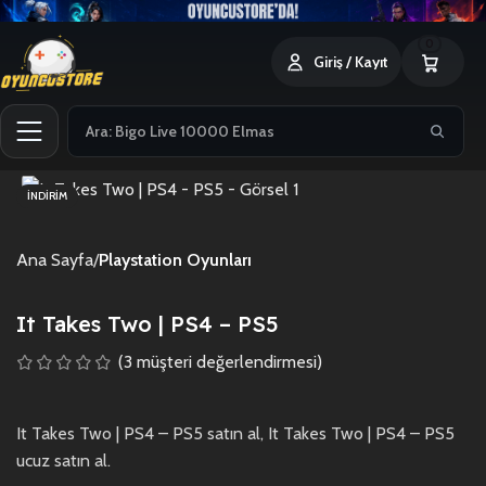
0
Giriş / Kayıt
İNDIRIM
Ana Sayfa
Playstation Oyunları
It Takes Two | PS4 – PS5
(
3
müşteri değerlendirmesi)
It Takes Two | PS4 – PS5 satın al, It Takes Two | PS4 – PS5
ucuz satın al.