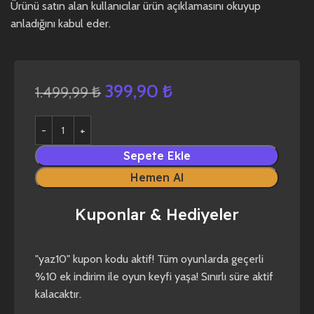
Ürünü satın alan kullanıcılar ürün açıklamasını okuyup
anladığını kabul eder.
399,90
₺
1.499,99
₺
Sepete Ekle
Hemen Al
Kuponlar & Hediyeler
yaz10
forza horizon 4
forza horizon 5
"yaz10" kupon kodu aktif! Tüm oyunlarda geçerli
%10 ek indirim ile oyun keyfi yaşa! Sınırlı süre aktif
kalacaktır.