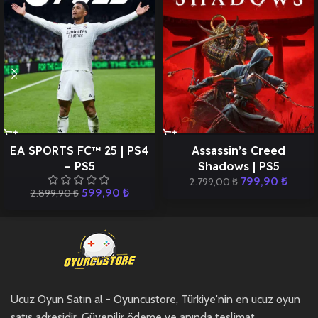
EA SPORTS FC™ 25 | PS4
Assassin’s Creed
– PS5
Shadows | PS5
799,90
₺
2.799,00
₺
599,90
₺
2.899,90
₺
Ucuz Oyun Satın al - Oyuncustore, Türkiye'nin en ucuz oyun
satış adresidir. Güvenilir ödeme ve anında teslimat