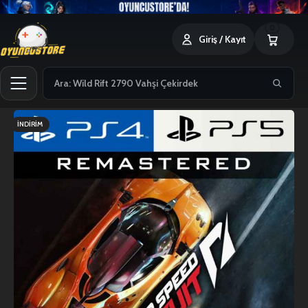
0
Giriş / Kayıt
İNDIRIM