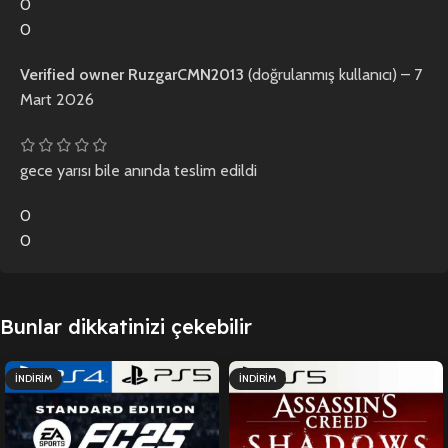
0
0
Verified owner
RuzgarCMN2013
(doğrulanmış kullanıcı)
–
7
Mart 2026
gece yarısı bile anında teslim edildi
0
0
Bunlar dikkatinizi çekebilir
İNDIRIM
İNDIRIM