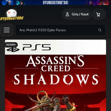
0
Giriş / Kayıt
İNDIRIM