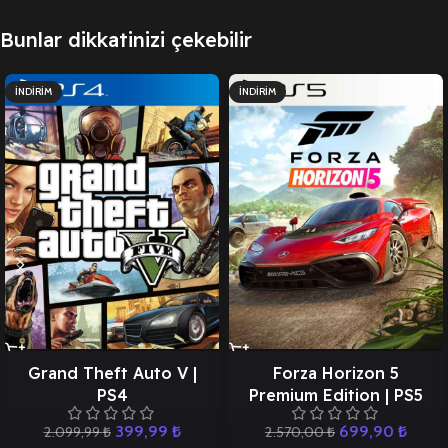
Bunlar dikkatinizi çekebilir
İNDIRIM
İNDIRIM
Grand Theft Auto V |
Forza Horizon 5
PS4
Premium Edition | PS5
399,99
₺
699,90
₺
2.099,99
₺
2.570,00
₺