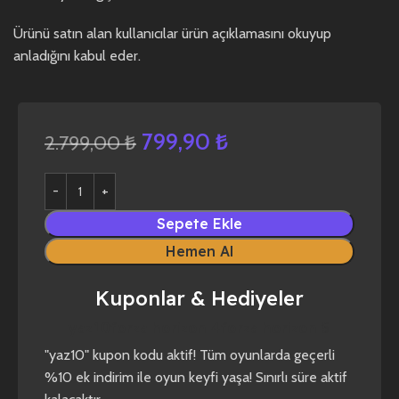
Ürünü satın alan kullanıcılar ürün açıklamasını okuyup
anladığını kabul eder.
799,90
₺
2.799,00
₺
Sepete Ekle
Hemen Al
Kuponlar & Hediyeler
yaz10
forza horizon 4
forza horizon 5
"yaz10" kupon kodu aktif! Tüm oyunlarda geçerli
%10 ek indirim ile oyun keyfi yaşa! Sınırlı süre aktif