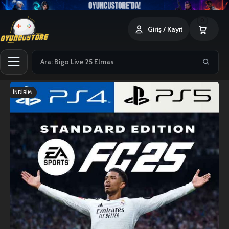
0
Giriş / Kayıt
İNDIRIM