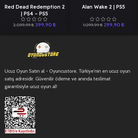
Red Dead Redemption 2
Alan Wake 2 | PS5
| PS4 – PS5
399,90
₺
299,90
₺
2.099,99
₺
1.099,99
₺
Ucuz Oyun Satın al - Oyuncustore, Türkiye'nin en ucuz oyun
satış adresidir. Güvenilir ödeme ve anında teslimat
garantisiyle ucuz oyun al!