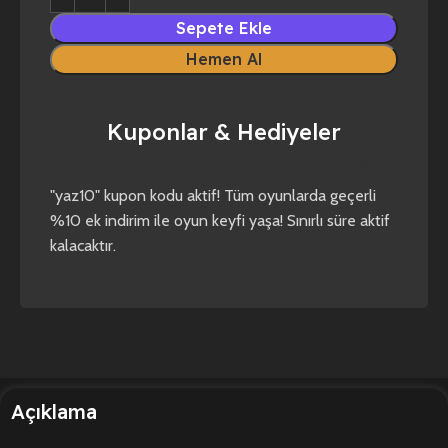
Sepete Ekle
Hemen Al
Kuponlar & Hediyeler
yaz10
forza horizon 4
forza horizon 5
"yaz10" kupon kodu aktif! Tüm oyunlarda geçerli
%10 ek indirim ile oyun keyfi yaşa! Sınırlı süre aktif
kalacaktır.
Açıklama