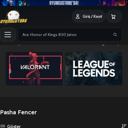
0
Giriş / Kayıt
Ana Sayfa
Pasha Fencer
8 sonucun tümü gösteriliyor
Pasha Fencer
Göster