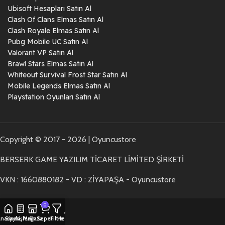
Ubisoft Hesapları Satın Al
Clash Of Clans Elmas Satın Al
Clash Royale Elmas Satın Al
Pubg Mobile UC Satın Al
Valorant VP Satın Al
Brawl Stars Elmas Satın Al
Whiteout Survival Frost Star Satın Al
Mobile Legends Elmas Satın Al
Playstation Oyunları Satın Al
Copyright © 2017 - 2026 | Oyuncustore
BERSERK GAME YAZILIM TİCARET LİMİTED ŞİRKETİ
VKN : 1660880182 - VD : ZİYAPAŞA - Oyuncustore
0
nasayfa
Siparişlerim
Mağaza
Sepet
Filtre
Hesabım