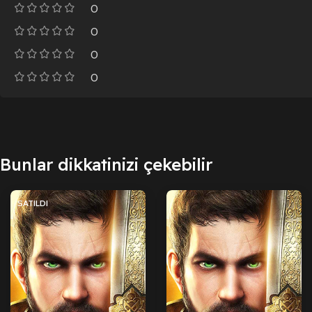
0
0
0
0
Bunlar dikkatinizi çekebilir
SATILDI