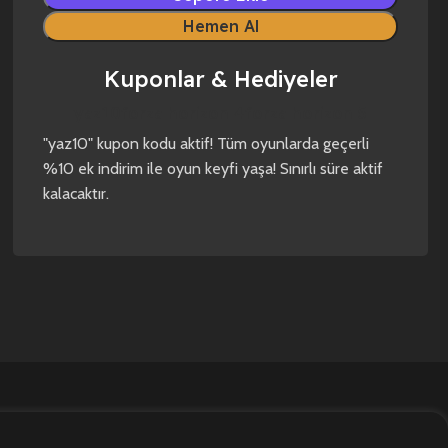
Hemen Al
Kuponlar & Hediyeler
yaz10
forza horizon 4
forza horizon 5
"yaz10" kupon kodu aktif! Tüm oyunlarda geçerli
%10 ek indirim ile oyun keyfi yaşa! Sınırlı süre aktif
kalacaktır.