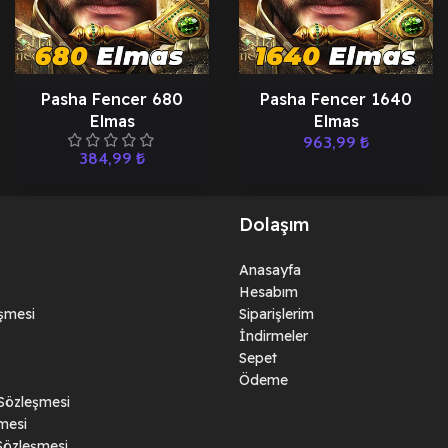
Pasha Fencer 680
Pasha Fencer 1640
Elmas
Elmas
963,99
₺
384,99
₺
Dolaşım
Anasayfa
Hesabım
eşmesi
Siparişlerim
İndirmeler
Sepet
Ödeme
 Sözleşmesi
mesi
Sözleşmesi