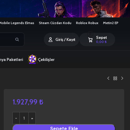
Mobile Legends Elmas
Steam Cüzdan Kodu
Roblox Robux
Metin2 EP
0
Sepet
Giriş / Kayıt
0,00
₺
ya Paketleri
Çekilişler
1.927,99
₺
Sepete Ekle