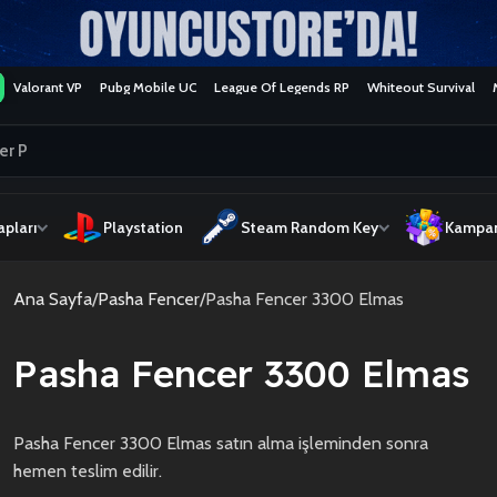
Valorant VP
Pubg Mobile UC
League Of Legends RP
Whiteout Survival
pları
Playstation
Steam Random Key
Kampan
Ana Sayfa
Pasha Fencer
Pasha Fencer 3300 Elmas
Pasha Fencer 3300 Elmas
Pasha Fencer 3300 Elmas satın alma işleminden sonra
hemen teslim edilir.