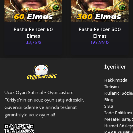
Pasha Fencer 60
Pasha Fencer 300
Elmas
Elmas
33,75
₺
192,99
₺
İçerikler
Hakkımızda
İletişim
Ucuz Oyun Satın al - Oyuncustore,
Kullanıcı Sözl
Türkiye'nin en ucuz oyun satış adresidir.
Blog
S.S.S
Güvenilir ödeme ve anında teslimat
İade Politikası
garantisiyle ucuz oyun al!
Mesafeli Satış
Hizmet Sözleş
KVKK Gizlilik 