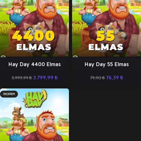
Hay Day 4400 Elmas
Hay Day 55 Elmas
3.799,99
₺
76,39
₺
3.999,99
₺
79,90
₺
İNDIRIM
SATILDI