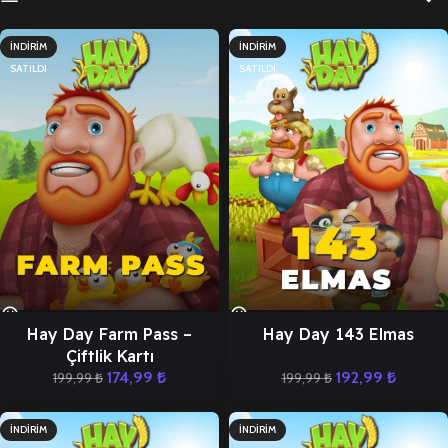
İNDIRIM
İNDIRIM
SATILDI
SATILDI
Hay Day Farm Pass –
Hay Day 143 Elmas
Çiftlik Kartı
174,99
₺
192,99
₺
199,99
₺
199,99
₺
İNDIRIM
İNDIRIM