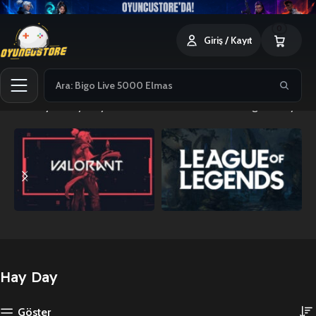
0
Giriş / Kayıt
Ana Sayfa
Hay Day
7 sonucun tümü gösteriliyor
Hay Day
Göster