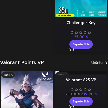
Challenger Key
25,00
₺
Sepete Ekle
Valorant Points VP
Ürünler
İNDIRIM
İNDIRIM
Valorant 825 VP
239,90
₺
250,00
₺
Sepete Ekle