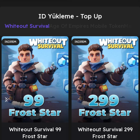
ID Yükleme - Top Up
Whiteout Survival
Age Of Empires Mobile Token
Marvel
İNDIRIM
İNDIRIM
Whiteout Survival 99
Whiteout Survival 299
Frost Star
Frost Star