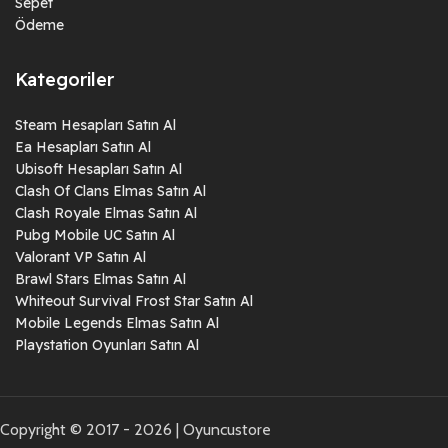
Sepet
zaman zaman bundle satışları düzenleyerek, oyun severlere
Ödeme
büyük avantajlar sağlamaktadır. Bu fırsatları değerlendirerek, oyun
kütüphanenizi ekonomik bir şekilde genişletebilirsiniz.
Kategoriler
Abonelik Hizmetleri
Steam Hesapları Satın Al
Son yıllarda popülerlik kazanan abonelik hizmetleri, oyun
Ea Hesapları Satın Al
dünyasında da yerini almış durumda. Xbox Game Pass,
Ubisoft Hesapları Satın Al
PlayStation Now gibi abonelik hizmetleri, aylık belirli bir ücret
Clash Of Clans Elmas Satın Al
karşılığında yüzlerce oyuna erişim imkanı sunmaktadır.
Clash Royale Elmas Satın Al
OyuncuStore, bu tür abonelik hizmetleri için de zaman zaman
Pubg Mobile UC Satın Al
indirimler ve kampanyalar düzenlemektedir. Abonelik hizmetlerini
Valorant VP Satın Al
değerlendirerek hem yeni oyunlara erişebilir hem de bütçenizi
Brawl Stars Elmas Satın Al
zorlamadan oyun keyfi yaşayabilirsiniz.
Whiteout Survival Frost Star Satın Al
Mobile Legends Elmas Satın Al
Playstation Oyunları Satın Al
İkinci El ve Dijital Kodlar
İkinci el oyunlar ve dijital kodlar, oyunlara daha uygun fiyatlarla
sahip olmanın bir başka yoludur. OyuncuStore, güvenilir satıcılarla
iş birliği yaparak, ikinci el oyun ve dijital kod seçenekleri
Copyright © 2017 - 2026 | Oyuncustore
sunmaktadır. Bu seçenekler, oyunları sıfır fiyatına göre çok daha