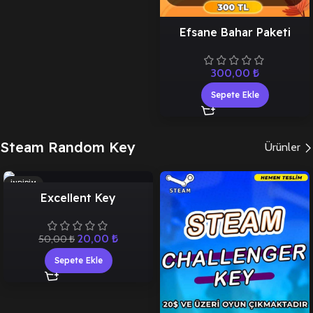
Efsane Bahar Paketi
300,00
₺
Sepete Ekle
Steam Random Key
Ürünler
İNDIRIM
Excellent Key
20,00
₺
50,00
₺
Sepete Ekle