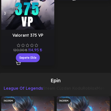
Valorant 375 VP
114,95
₺
120,00
₺
Sepete Ekle
Epin
League Of Legends
Steam Cüzdan Kodu
Roblox
Metin2 
İNDIRIM
İNDIRIM