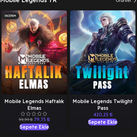
Ürünler
İNDIRIM
Mobile Legends Haftalık
Mobile Legends Twilight
Elmas
Pass
420,25
₺
79,75
₺
99,99
₺
Sepete Ekle
Sepete Ekle