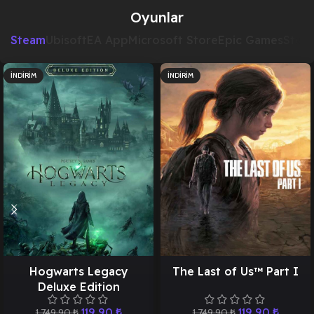
Oyunlar
Steam
Ubisoft
EA App
Microsoft Store
Epic Games
Stea
İNDIRIM
İNDIRIM
Hogwarts Legacy
The Last of Us™ Part I
Deluxe Edition
119,90
₺
119,90
₺
1.749,90
₺
1.749,90
₺