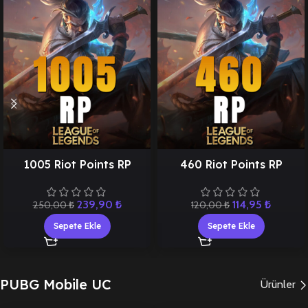
1005 Riot Points RP
460 Riot Points RP
239,90
₺
114,95
₺
250,00
₺
120,00
₺
Sepete Ekle
Sepete Ekle
PUBG Mobile UC
Ürünler