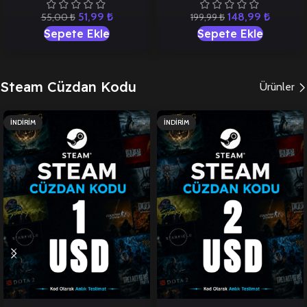
51,99
₺
148,99
₺
55,00
₺
199,99
₺
Sepete Ekle
Sepete Ekle
Steam Cüzdan Kodu
Ürünler
İNDIRIM
İNDIRIM