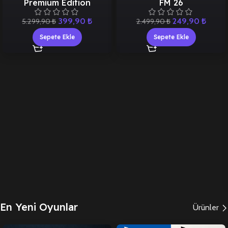
Premium Edition
FM 26
399,90
₺
249,90
₺
5.299,90
₺
2.499,90
₺
Sepete Ekle
Sepete Ekle
En Yeni Oyunlar
Ürünler