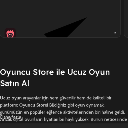
A
“
Oyuncu Store ile Ucuz Oyun
Satın Al
Doğrulanmış Alışveriş
★
★
★
★
★
Ucuz oyun
arayanlar için hem güvenilir hem de kaliteli bir
platform:
Oyuncu Store
! Bildiğiniz gibi oyun oynamak,
teslimat hızı mükemmel
günümüzün en popüler eğlence aktivitelerinden biri haline geldi.
YORUMLANAN ÜRÜN
Black Myth:
Daha fazla
Ancak dijital oyunların fiyatları bir hayli yüksek. Bunun neticesinde
Wukong
2 saat önce
ucuz oyun
konusu ortaya çıkıyor. Ama bunun bir çözümü