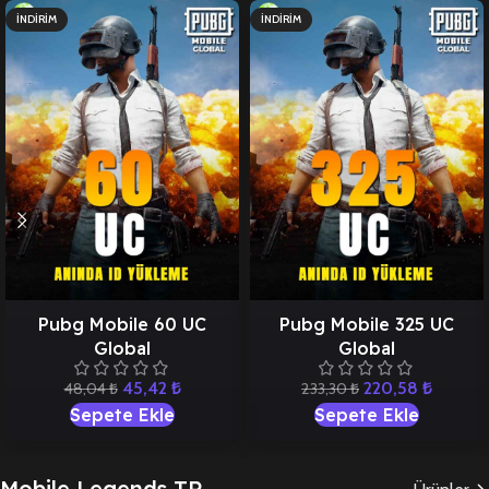
İNDIRIM
İNDIRIM
Pubg Mobile 60 UC
Pubg Mobile 325 UC
Global
Global
45,42
₺
220,58
₺
48,04
₺
233,30
₺
Sepete Ekle
Sepete Ekle
Mobile Legends TR