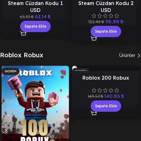
Steam Cüzdan Kodu 1
Steam Cüzdan Kodu 2
USD
USD
62,14
₺
65,10
₺
116,88
₺
122,45
₺
Sepete Ekle
Sepete Ekle
Roblox Robux
Ürünler
İNDIRIM
İNDIRIM
Roblox 200 Robux
140,85
₺
149,57
₺
Sepete Ekle