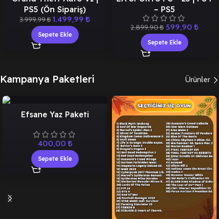
PS5 (Ön Sipariş)
– PS5
1.499,99
₺
3.999,99
₺
599,90
₺
2.899,90
₺
Sepete Ekle
Sepete Ekle
Kampanya Paketleri
Ürünler
Efsane Yaz Paketi
400,00
₺
Sepete Ekle