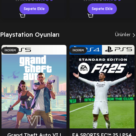
Sepete Ekle
Sepete Ekle
Playstation Oyunları
Ürünler
İNDIRIM
İNDIRIM
Grand Theft Auto VI |
EA SPORTS FC™ 25 | PS4