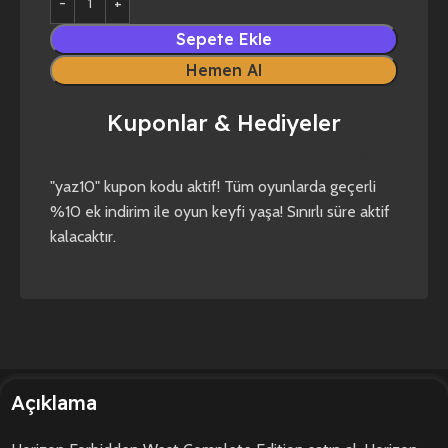
Sepete Ekle
Hemen Al
Kuponlar & Hediyeler
yaz10
forza horizon 4
forza horizon 5
"yaz10" kupon kodu aktif! Tüm oyunlarda geçerli
%10 ek indirim ile oyun keyfi yaşa! Sınırlı süre aktif
kalacaktır.
Açıklama