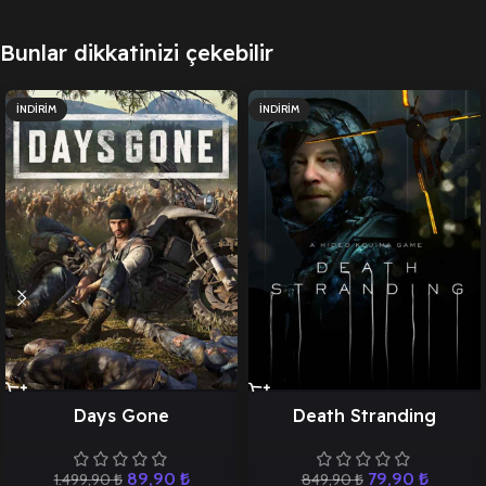
Bunlar dikkatinizi çekebilir
İNDIRIM
İNDIRIM
Days Gone
Death Stranding
89,90
₺
79,90
₺
1.499,90
₺
849,90
₺