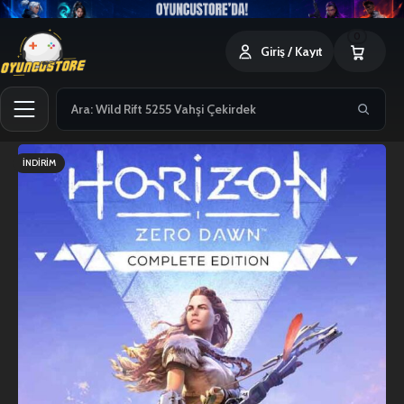
0
Giriş / Kayıt
İNDIRIM