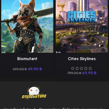
Biomutant
Cities Skylines
49,90
₺
599,00
₺
69,90
₺
799,00
₺