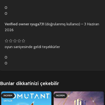
0
0
Verified owner
ryuga731
(doğrulanmış kullanıcı)
–
3 Haziran
2026
oyun saniyesinde geldi teşekkürler
0
0
Bunlar dikkatinizi çekebilir
İNDIRIM
İNDIRIM
SATILDI