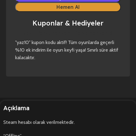
Hemen Al
Kuponlar & Hediyeler
yaz10
forza horizon 4
forza horizon 5
"yaz10" kupon kodu aktif! Tüm oyunlarda geçerli
%10 ek indirim ile oyun keyfi yaşa! Sınırlı süre aktif
kalacaktır.
Açıklama
Steam hesabı olarak verilmektedir.
“Offline”