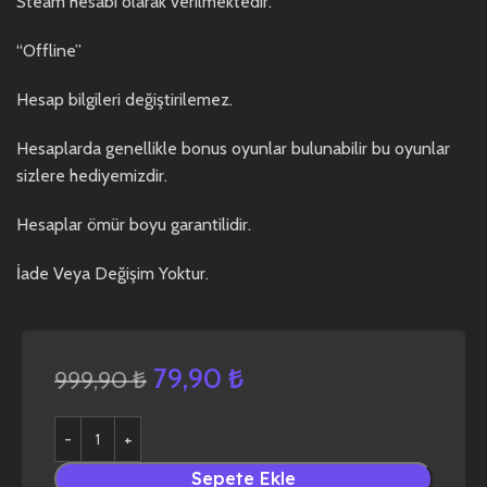
Steam hesabı olarak verilmektedir.
“Offline”
Hesap bilgileri değiştirilemez.
Hesaplarda genellikle bonus oyunlar bulunabilir bu oyunlar
sizlere hediyemizdir.
Hesaplar ömür boyu garantilidir.
İade Veya Değişim Yoktur.
79,90
₺
999,90
₺
Sepete Ekle