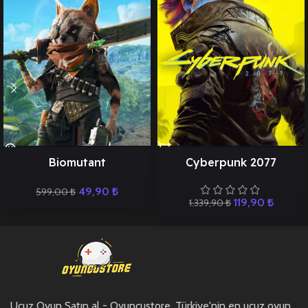
Biomutant
Cyberpunk 2077
49,90
₺
599,00
₺
119,90
₺
1.339,90
₺
Ucuz Oyun Satın al - Oyuncustore, Türkiye'nin en ucuz oyun