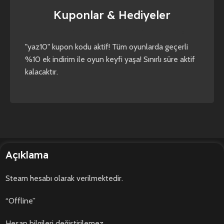
Kuponlar & Hediyeler
yaz10
forza horizon 4
forza horizon 5
"yaz10" kupon kodu aktif! Tüm oyunlarda geçerli
%10 ek indirim ile oyun keyfi yaşa! Sınırlı süre aktif
kalacaktır.
Açıklama
Steam hesabı olarak verilmektedir.
“Offline”
Hesap bilgileri değiştirilemez.