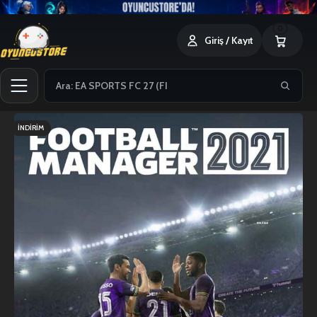
0
Giriş / Kayıt
İNDIRIM