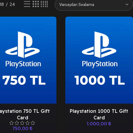
18
24
aystation 750 TL Gift
Playstation 1000 TL Gift
Card
Card
1.000,00
₺
750,00
₺