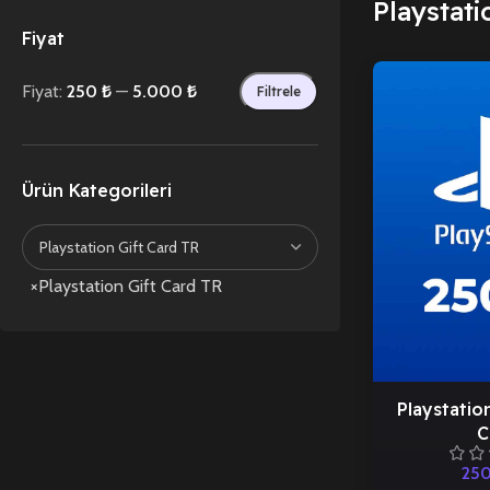
Playstati
Fiyat
Fiyat:
250 ₺
—
5.000 ₺
Filtrele
Ürün Kategorileri
×
Playstation Gift Card TR
Playstatio
C
25