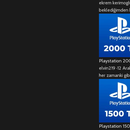
ekrem kerimogl
beklediğimden h
Playstation 20
elvin219
·
12 Ara
her zamanki gib
Playstation 15