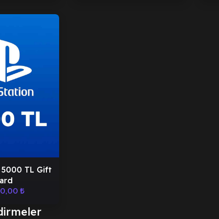
 5000 TL Gift
ard
00,00
₺
dirmeler