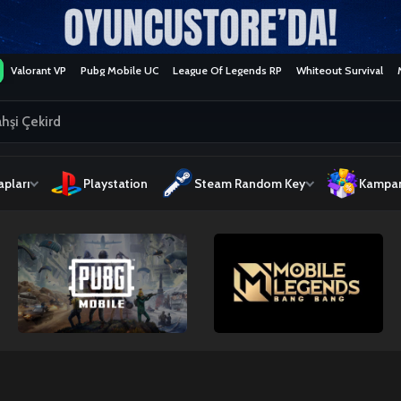
Valorant VP
Pubg Mobile UC
League Of Legends RP
Whiteout Survival
pları
Playstation
Steam Random Key
Kampan