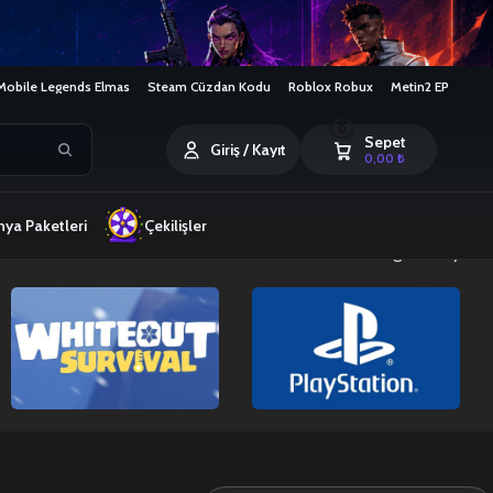
Mobile Legends Elmas
Steam Cüzdan Kodu
Roblox Robux
Metin2 EP
0
Sepet
Giriş / Kayıt
0,00
₺
ya Paketleri
Çekilişler
9 sonucun tümü gösteriliyor