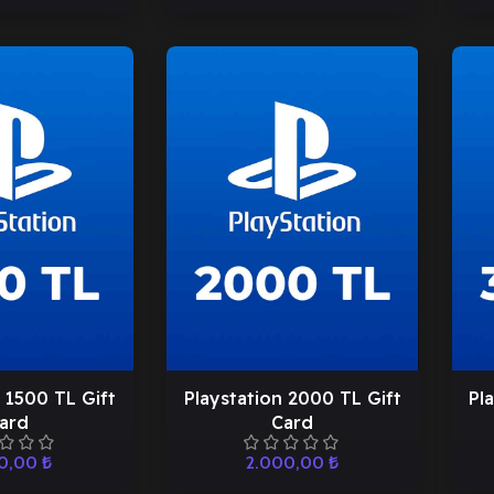
 1500 TL Gift
Playstation 2000 TL Gift
Pl
ard
Card
00,00
₺
2.000,00
₺