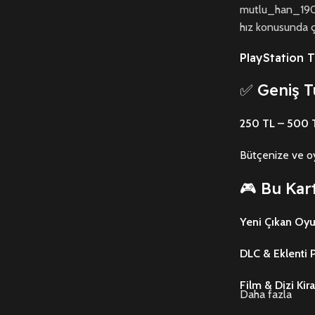
mutlu_han_19
hız konusunda ç
PlayStation T
✅ Geniş T
250 TL – 500 
Bütçenize ve oyu
🎮 Bu Kart
Yeni Çıkan Oyu
DLC & Eklenti P
Film & Dizi Kir
Daha fazla