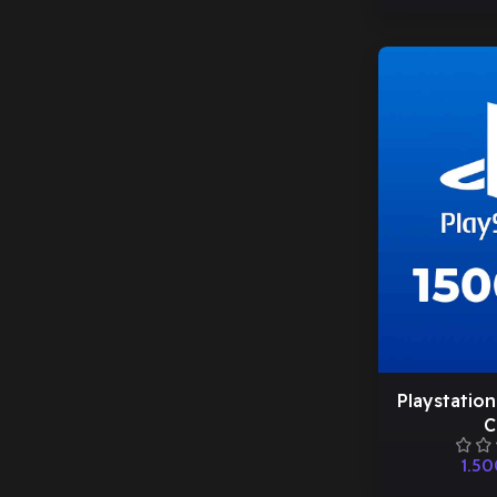
Playstation
C
1.5