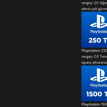
sergey
·
02 Ağu
sıkıntı yok güven
Playstation 25
sergey
·
03 Tem
sipariş ekranını
Playstation 15