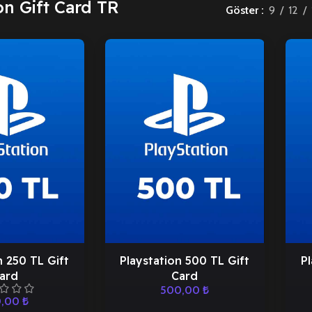
on Gift Card TR
Göster
9
12
n 250 TL Gift
Playstation 500 TL Gift
Pl
ard
Card
500,00
₺
0,00
₺