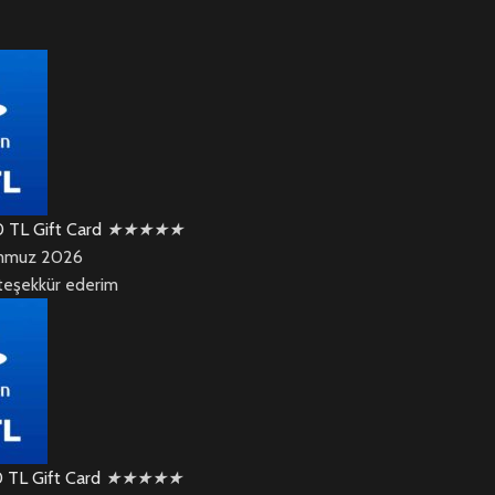
0 TL Gift Card
★
★
★
★
★
mmuz 2026
teşekkür ederim
0 TL Gift Card
★
★
★
★
★