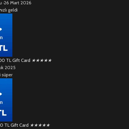
u
·
26 Mart 2026
ızlı geldi
00 TL Gift Card
★
★
★
★
★
lık 2025
i süper
00 TL Gift Card
★
★
★
★
★