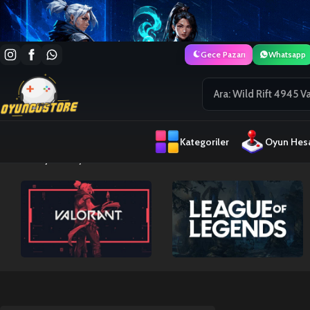
Gece Pazarı
Whatsapp
Kategoriler
Oyun Hesa
Ana Sayfa
Playstation Gift Card TR