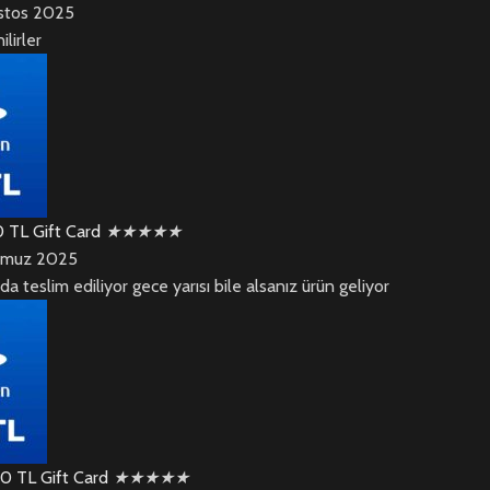
stos 2025
ilirler
0 TL Gift Card
★
★
★
★
★
muz 2025
zda teslim ediliyor gece yarısı bile alsanız ürün geliyor
00 TL Gift Card
★
★
★
★
★