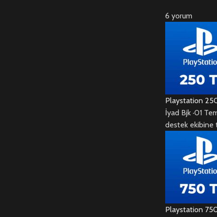
6 yorum
Playstation 25
İyad Bjk
·
01 Te
destek ekibine 
Playstation 75