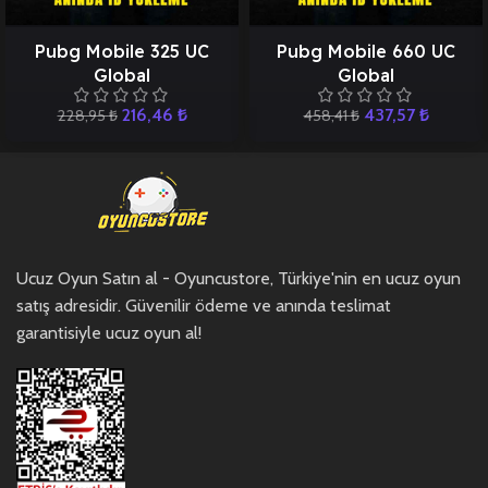
Pubg Mobile 325 UC
Pubg Mobile 660 UC
Global
Global
216,46
₺
437,57
₺
228,95
₺
458,41
₺
Ucuz Oyun Satın al - Oyuncustore, Türkiye'nin en ucuz oyun
satış adresidir. Güvenilir ödeme ve anında teslimat
garantisiyle ucuz oyun al!