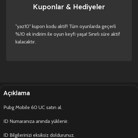
Kuponlar & Hediyeler
yaz10
forza horizon 4
forza horizon 5
"yaz10" kupon kodu aktif! Tüm oyunlarda geçerli
%10 ek indirim ile oyun keyfi yaşa! Sınırlı süre aktif
kalacaktır.
Açıklama
Pubg Mobile 60 UC satın al.
ID Numaranıza anında yüklenir.
ID Bilgilerinizi eksiksiz doldurunuz.