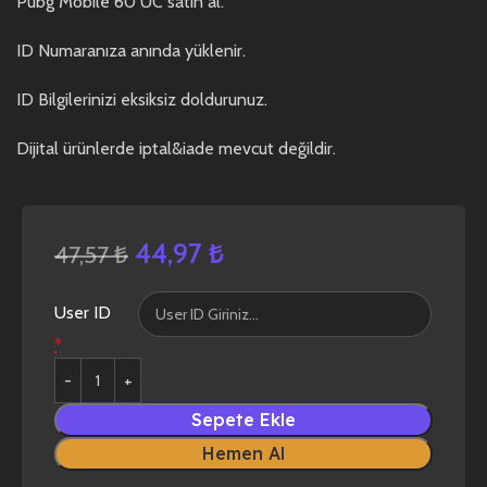
Pubg Mobile 60 UC satın al.
ID Numaranıza anında yüklenir.
ID Bilgilerinizi eksiksiz doldurunuz.
Dijital ürünlerde iptal&iade mevcut değildir.
44,97
₺
47,57
₺
User ID
*
Sepete Ekle
Hemen Al