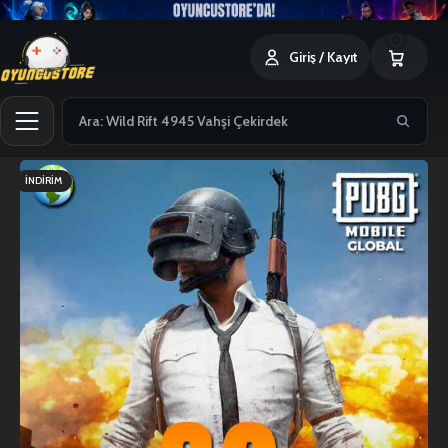
0
Giriş / Kayıt
İNDIRIM