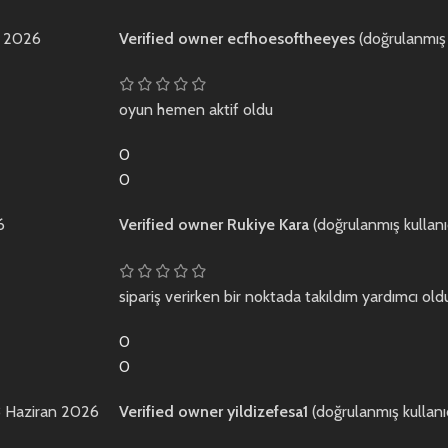
s 2026
Verified owner
ecfhoesoftheeyes
(doğrulanmış 
oyun hemen aktif oldu
0
0
6
Verified owner
Rukiye Kara
(doğrulanmış kullanı
sipariş verirken bir noktada takıldım yardımcı old
0
0
 Haziran 2026
Verified owner
yildizefesa1
(doğrulanmış kullanı