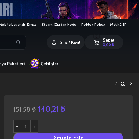
Mobile Legends Elmas
Steam Cüzdan Kodu
Roblox Robux
Metin2 EP
0
Sepet
Giriş / Kayıt
0,00
₺
ya Paketleri
Çekilişler
140,21
₺
151,58
₺
Sepete Ekle