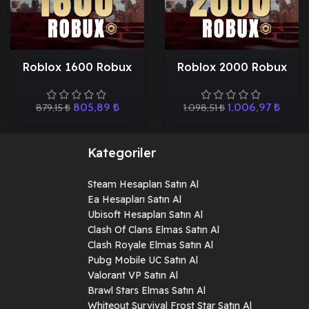
Roblox 1600 Robux
Roblox 2000 Robux
805,89
₺
1.006,97
₺
879,15
₺
1.098,51
₺
Kategoriler
Steam Hesapları Satın Al
Ea Hesapları Satın Al
Ubisoft Hesapları Satın Al
Clash Of Clans Elmas Satın Al
Clash Royale Elmas Satın Al
Pubg Mobile UC Satın Al
Valorant VP Satın Al
Brawl Stars Elmas Satın Al
Whiteout Survival Frost Star Satın Al