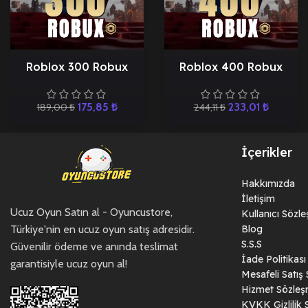
Roblox 300 Robux
Roblox 400 Robux
175,85
₺
233,01
₺
189,00
₺
244,11
₺
İçerikler
Hakkımızda
İletişim
Ucuz Oyun Satın al - Oyuncustore,
Kullanıcı Sözl
Türkiye'nin en ucuz oyun satış adresidir.
Blog
S.S.S
Güvenilir ödeme ve anında teslimat
İade Politikası
garantisiyle ucuz oyun al!
Mesafeli Satış
Hizmet Sözleş
KVKK Gizlilik 