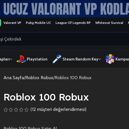
Valorant VP
Pubg Mobile UC
League Of Legends RP
Whiteout Survival
pları
Playstation
Steam Random Key
Kampan
Ana Sayfa
Roblox Robux
Roblox 100 Robux
Roblox 100 Robux
(
12
müşteri değerlendirmesi)
Roblox 100 Robux Satın Al