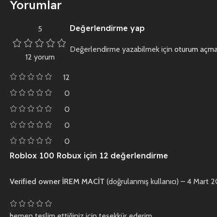
Yorumlar
Değerlendirme yap
5
Değerlendirme yazabilmek için
oturum açmal
12 yorum
12
0
0
0
0
Roblox 100 Robux
için 12 değerlendirme
Verified owner
İREM MACİT
(doğrulanmış kullanıcı)
–
4 Mart 
hemen teslim ettiğiniz için teşekkür ederim