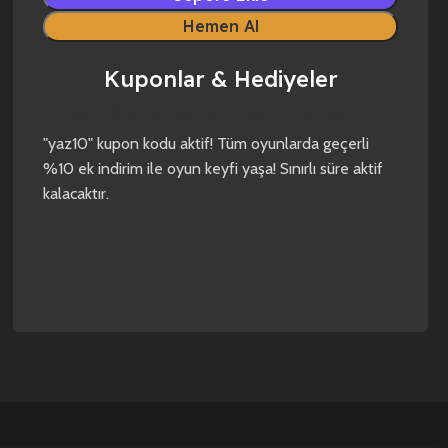
Hemen Al
Kuponlar & Hediyeler
yaz10
forza horizon 4
forza horizon 5
"yaz10" kupon kodu aktif! Tüm oyunlarda geçerli
%10 ek indirim ile oyun keyfi yaşa! Sınırlı süre aktif
kalacaktır.