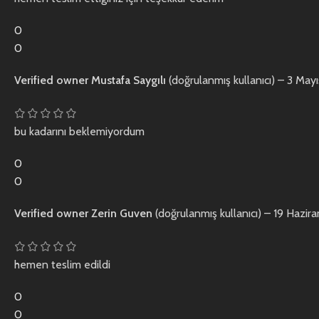
0
0
Verified owner
Mustafa Saygılı
(doğrulanmış kullanıcı)
–
3 May
bu kadarını beklemiyordum
0
0
Verified owner
Zerin Guven
(doğrulanmış kullanıcı)
–
19 Hazir
hemen teslim edildi
0
0