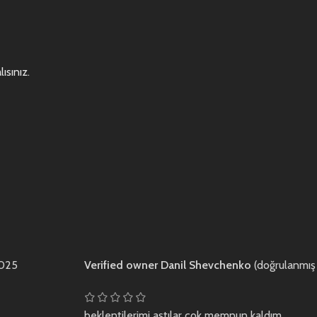
ısınız
.
2025
Verified owner
Danil Shevchenko
(doğrulanmış 
beklentilerimi aştılar çok memnun kaldım