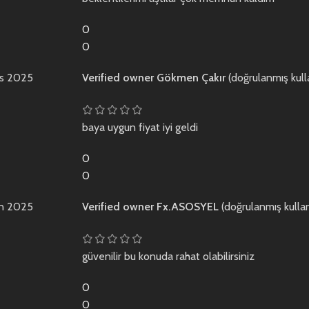
0
0
ıs 2025
Verified owner
Gökmen Çakır
(doğrulanmış kulla
baya uygun fiyat iyi geldi
0
0
an 2025
Verified owner
Fx.ASOSYEL
(doğrulanmış kullan
güvenilir bu konuda rahat olabilirsiniz
0
0