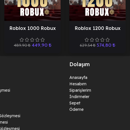
Roblox 1000 Robux
Roblox 1200 Robux
449,90
₺
574,80
₺
489,90
₺
629,54
₺
Dolaşım
Anasayfa
Hesabım
eşmesi
Siparişlerim
İndirmeler
Sepet
Ödeme
 Sözleşmesi
mesi
Sözleşmesi