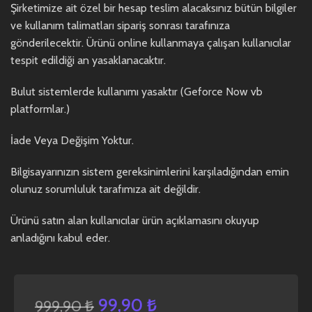
Şirketimize ait özel bir hesap teslim alacaksınız bütün bilgiler
ve kullanım talimatları sipariş sonrası tarafınıza
gönderilecektir. Ürünü online kullanmaya çalışan kullanıcılar
tespit edildiği an yasaklanacaktır.
Bulut sistemlerde kullanımı yasaktır (Geforce Now vb
platformlar.)
İade Veya Değişim Yoktur.
Bilgisayarınızın sistem gereksinimlerini karşıladığından emin
olunuz sorumluluk tarafımıza ait değildir.
Ürünü satın alan kullanıcılar ürün açıklamasını okuyup
anladığını kabul eder.
99,90
₺
999,90
₺