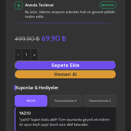
Anında Teslimat
ANINDA
Bu ürün, ödeme onayının ardından hızlı ve güvenli şekilde
teslim edilir.
69,90
₺
499,90
₺
Sepete Ekle
Hemen Al
Kuponlar & Hediyeler
YAZ10
Forza Horizon 4
Forza Horizon 5
YAZ10
"yaz10" kupon kodu aktif! Tüm oyunlarda geçerli ek indirim
ile oyun keyfi yaşa! Sınırlı süre aktif kalacaktır.