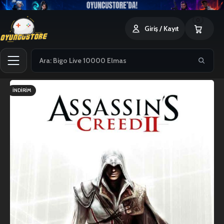
0
Giriş / Kayıt
İNDIRIM