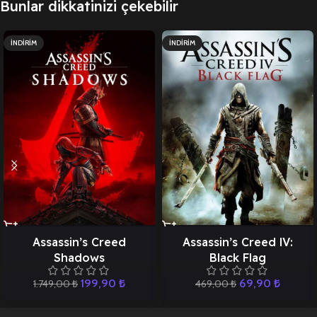
Bunlar dikkatinizi çekebilir
İNDIRIM
İNDIRIM
Assassin’s Creed
Assassin’s Creed lV:
Shadows
Black Flag
199,90
₺
69,90
₺
1.749,00
₺
469,00
₺