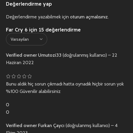
Değerlendirme yap
Değerlendirme yazabilmek için
oturum açmalısınız
.
Far Cry 6
için 15 değerlendirme
Verified owner
Umutozi33
(doğrulanmış kullanıcı)
–
22
Haziran 2022
Bunu aldık hiç sorun çıkmadı hatta oynadık hiçbir sorun yok
%100 Güvenilir alabilirsiniz
0
0
Verified owner
Furkan Çaycı
(doğrulanmış kullanıcı)
–
4
Ekim 2023