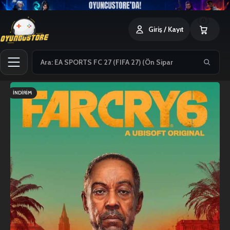
0
Giriş / Kayıt
İNDIRIM