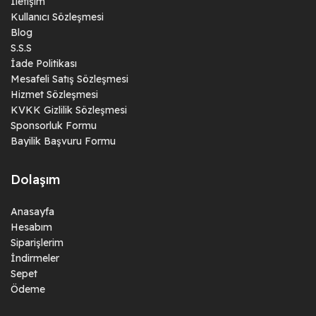
İletişim
Kullanıcı Sözleşmesi
Blog
S.S.S
İade Politikası
Mesafeli Satış Sözleşmesi
Hizmet Sözleşmesi
KVKK Gizlilik Sözleşmesi
Sponsorluk Formu
Bayilik Başvuru Formu
Dolaşım
Anasayfa
Hesabım
Siparişlerim
İndirmeler
Sepet
Ödeme