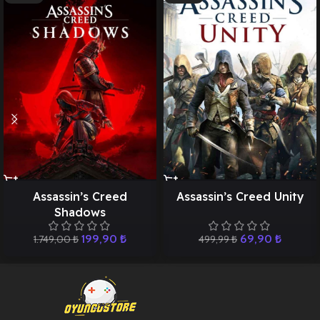
Assassin’s Creed
Assassin’s Creed Unity
Shadows
199,90
₺
69,90
₺
1.749,00
₺
499,99
₺