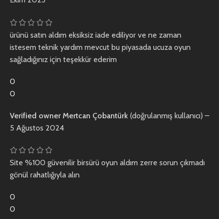
ürünü satın aldım eksiksiz iade ediliyor ve ne zaman
istesem teknik yardım mevcut bu piyasada ucuza oyun
sağladığınız için teşekkür ederim
0
0
Verified owner
Mertcan Çobantürk
(doğrulanmış kullanıcı)
–
5 Ağustos 2024
Site %100 güvenilir birsürü oyun aldım zerre sorun çıkmadı
gönül rahatlığıyla alın
0
0