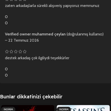
zaten arkadaşlarla sürekli alışveriş yapıyoruz memnunuz
0
0
Verified owner
muhammed çeylan
(doğrulanmış kullanıcı)
–
22 Temmuz 2026
destek arkadaş çok ilgiliydi teşekkürler
0
0
Bunlar dikkatinizi çekebilir
İNDIRIM
İNDIRIM