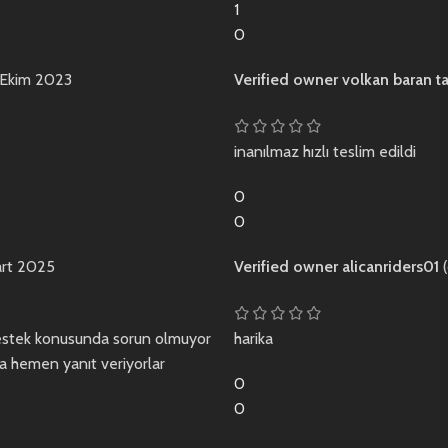
1
0
 Ekim 2023
Verified owner
volkan baran t
inanılmaz hızlı teslim edildi
0
0
art 2025
Verified owner
alicanriders01
e destek konusunda sorun olmuyor
harika
a hemen yanıt veriyorlar
0
0