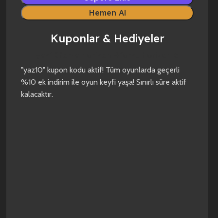
Hemen Al
Kuponlar & Hediyeler
yaz10
forza horizon 4
forza horizon 5
"yaz10" kupon kodu aktif! Tüm oyunlarda geçerli
%10 ek indirim ile oyun keyfi yaşa! Sınırlı süre aktif
kalacaktır.