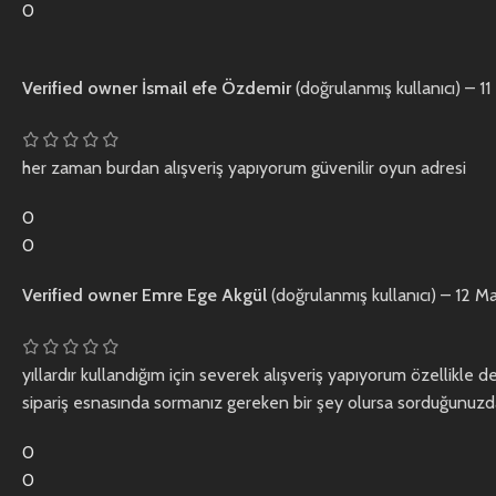
0
Verified owner
İsmail efe Özdemir
(doğrulanmış kullanıcı)
–
11
her zaman burdan alışveriş yapıyorum güvenilir oyun adresi
0
0
Verified owner
Emre Ege Akgül
(doğrulanmış kullanıcı)
–
12 M
yıllardır kullandığım için severek alışveriş yapıyorum özellikl
sipariş esnasında sormanız gereken bir şey olursa sorduğunuzd
0
0