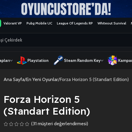
Valorant VP
Pubg Mobile UC
League Of Legends RP
Whiteout Survival
pları
Playstation
Steam Random Key
Kampan
Ana Sayfa
En Yeni Oyunlar
Forza Horizon 5 (Standart Edition)
Forza Horizon 5
(Standart Edition)
(
31
müşteri değerlendirmesi)