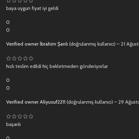
baya uygun fiyat iyi geldi
0
0
Verified owner
İbrahim Şanlı
(doğrulanmış kullanıcı)
–
21 Ağus
hızlı teslim edildi hiç bekletmeden gönderiyorlar
0
0
Verified owner
Aliyusuf2211
(doğrulanmış kullanıcı)
–
29 Ağust
başarılı
0