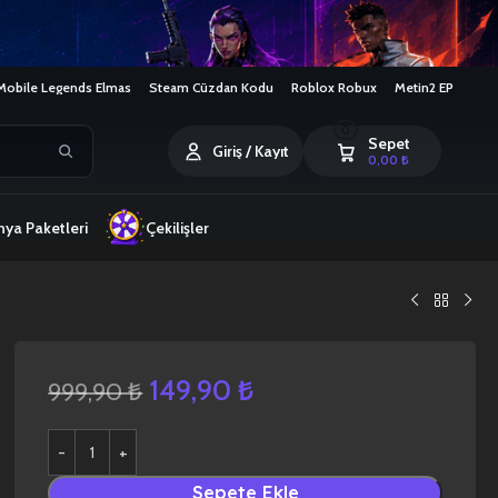
Mobile Legends Elmas
Steam Cüzdan Kodu
Roblox Robux
Metin2 EP
0
Sepet
Giriş / Kayıt
0,00
₺
ya Paketleri
Çekilişler
149,90
₺
999,90
₺
Sepete Ekle