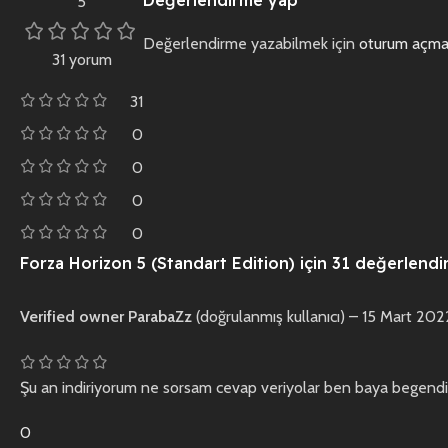
5
Değerlendirme yazabilmek için
oturum açmal
31 yorum
31
0
0
0
0
Forza Horizon 5 (Standart Edition)
için 31 değerlend
Verified owner
ParabaZz
(doğrulanmış kullanıcı)
–
15 Mart 202
Şu an indiriyorum ne sorsam cevap veriyolar ben baya begend
0