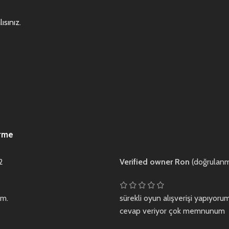
ısınız
.
irme
2
Verified owner
Ron
(doğrulanmı
im.
sürekli oyun alışverişi yapıyor
cevap veriyor çok memnunum