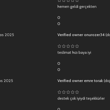
hemen geldi gerçekten
0
0
tos 2025
Verified owner
onurozer34
(d
teslimat hızı baya iyi
0
0
os 2025
Verified owner
emre torak
(do
destek çok iyiydi teşekkürler
0