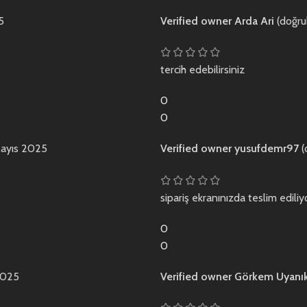
5
Verified owner
Arda Ari
(doğru
tercih edebilirsiniz
0
0
Mayıs 2025
Verified owner
yusufdemr97
(
sipariş ekranınızda teslim ediliy
0
0
2025
Verified owner
Görkem Uyanı