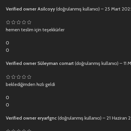
Verified owner
Asilcoyy
(doğrulanmış kullanıcı)
–
25 Mart 202
hemen teslim için teşekkürler
0
0
Verified owner
Süleyman comart
(doğrulanmış kullanıcı)
–
11 
beklediğimden hızlı geldi
0
0
Verified owner
eryarfgnc
(doğrulanmış kullanıcı)
–
21 Haziran 