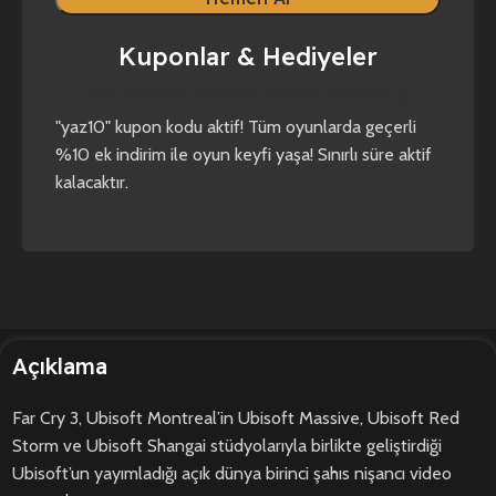
Kuponlar & Hediyeler
yaz10
forza horizon 4
forza horizon 5
"yaz10" kupon kodu aktif! Tüm oyunlarda geçerli
%10 ek indirim ile oyun keyfi yaşa! Sınırlı süre aktif
kalacaktır.
Açıklama
Far Cry 3, Ubisoft Montreal’in Ubisoft Massive, Ubisoft Red
Storm ve Ubisoft Shangai stüdyolarıyla birlikte geliştirdiği
Ubisoft’un yayımladığı açık dünya birinci şahıs nişancı video