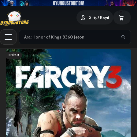
0
Giriş / Kayıt
İNDIRIM