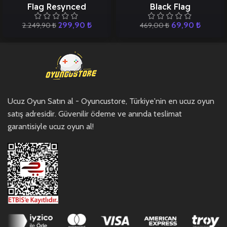
Flag Resynced
Black Flag
299,90
₺
69,90
₺
2.249,90
₺
469,00
₺
Ucuz Oyun Satın al - Oyuncustore, Türkiye'nin en ucuz oyun
satış adresidir. Güvenilir ödeme ve anında teslimat
garantisiyle ucuz oyun al!