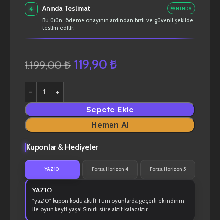
Anında Teslimat
ANINDA
Bu ürün, ödeme onayının ardından hızlı ve güvenli şekilde
teslim edilir.
119,90
₺
1.199,00
₺
Sepete Ekle
Hemen Al
Kuponlar & Hediyeler
YAZ10
Forza Horizon 4
Forza Horizon 5
YAZ10
"yaz10" kupon kodu aktif! Tüm oyunlarda geçerli ek indirim
ile oyun keyfi yaşa! Sınırlı süre aktif kalacaktır.