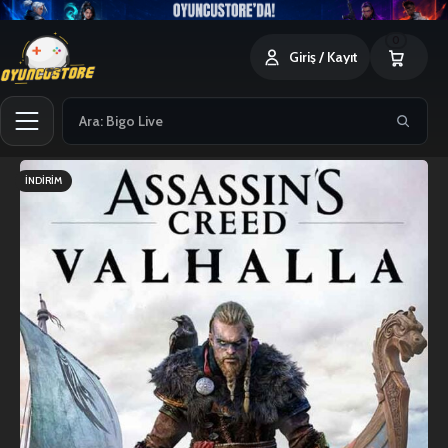
0
Giriş / Kayıt
İNDIRIM