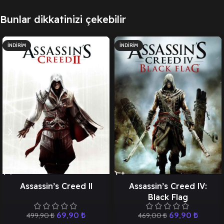
Bunlar dikkatinizi çekebilir
İNDIRIM
İNDIRIM
Assassin’s Creed ll
Assassin’s Creed lV:
Black Flag
69,90
₺
69,90
₺
499,90
₺
469,00
₺