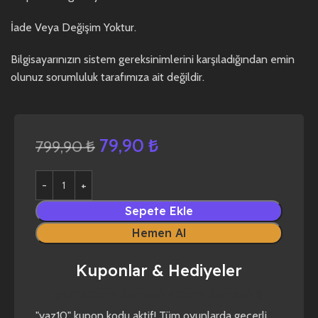
İade Veya Değişim Yoktur.
Bilgisayarınızın sistem gereksinimlerini karşıladığından emin
olunuz sorumluluk tarafımıza ait değildir.
79,90
₺
799,90
₺
Sepete Ekle
Hemen Al
Kuponlar & Hediyeler
yaz10
forza horizon 4
forza horizon 5
"yaz10" kupon kodu aktif! Tüm oyunlarda geçerli