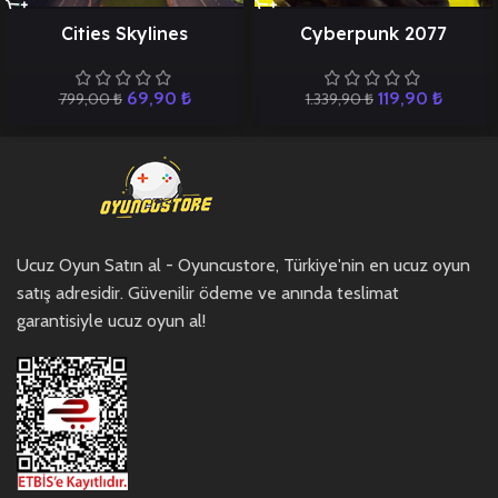
Cities Skylines
Cyberpunk 2077
69,90
₺
119,90
₺
799,00
₺
1.339,90
₺
Ucuz Oyun Satın al - Oyuncustore, Türkiye'nin en ucuz oyun
satış adresidir. Güvenilir ödeme ve anında teslimat
garantisiyle ucuz oyun al!