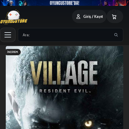
0
Giriş / Kayıt
İNDIRIM