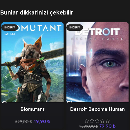
Bunlar dikkatinizi çekebilir
İNDIRIM
İNDIRIM
SATILDI
Biomutant
Detroit Become Human
49,90
₺
599,00
₺
79,90
₺
1.399,00
₺