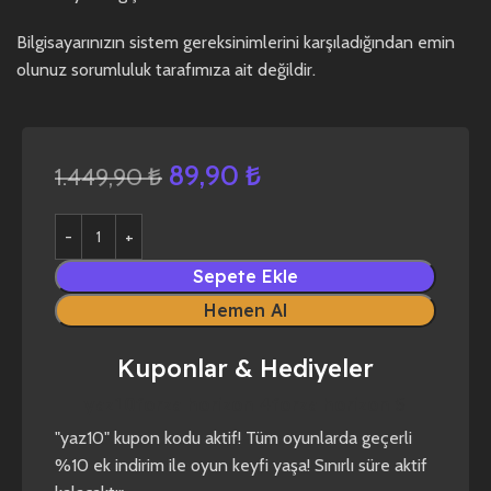
Bilgisayarınızın sistem gereksinimlerini karşıladığından emin
olunuz sorumluluk tarafımıza ait değildir.
89,90
₺
1.449,90
₺
Sepete Ekle
Hemen Al
Kuponlar & Hediyeler
yaz10
forza horizon 4
forza horizon 5
"yaz10" kupon kodu aktif! Tüm oyunlarda geçerli
%10 ek indirim ile oyun keyfi yaşa! Sınırlı süre aktif