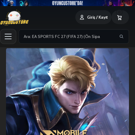
0
Giriş / Kayıt