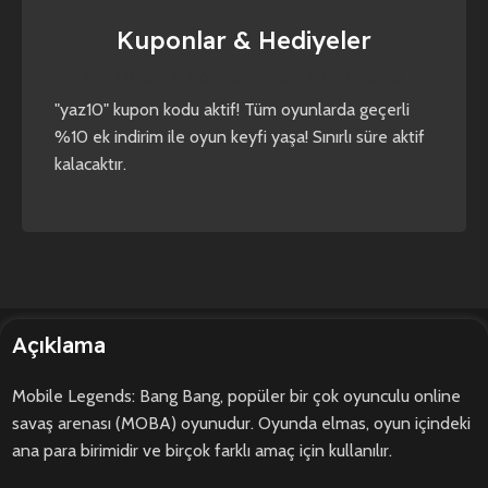
Kuponlar & Hediyeler
yaz10
forza horizon 4
forza horizon 5
"yaz10" kupon kodu aktif! Tüm oyunlarda geçerli
%10 ek indirim ile oyun keyfi yaşa! Sınırlı süre aktif
kalacaktır.
Açıklama
Mobile Legends: Bang Bang, popüler bir çok oyunculu online
savaş arenası (MOBA) oyunudur. Oyunda elmas, oyun içindeki
ana para birimidir ve birçok farklı amaç için kullanılır.