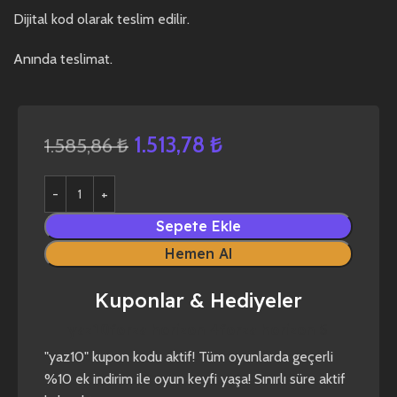
Dijital kod olarak teslim edilir.
Anında teslimat.
1.513,78
₺
1.585,86
₺
Sepete Ekle
Hemen Al
Kuponlar & Hediyeler
yaz10
forza horizon 4
forza horizon 5
"yaz10" kupon kodu aktif! Tüm oyunlarda geçerli
%10 ek indirim ile oyun keyfi yaşa! Sınırlı süre aktif