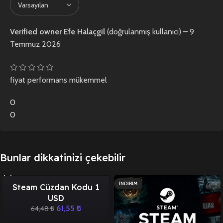
Verified owner
Efe Halaçgil
(doğrulanmış kullanıcı)
–
9
Temmuz 2026
fiyat performans mükemmel
0
0
Bunlar dikkatinizi çekebilir
İNDIRIM
İNDIRIM
Steam Cüzdan Kodu 1
USD
61,55
₺
64,48
₺