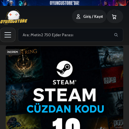
0
Giriş / Kayıt
İNDIRIM