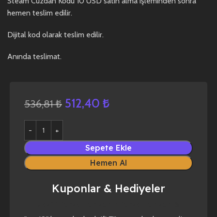
Steam Cüzdan Kodu 10 USD satın alma işleminden sonra
hemen teslim edilir.
Dijital kod olarak teslim edilir.
Anında teslimat.
512,40
₺
536,81
₺
Sepete Ekle
Hemen Al
Kuponlar & Hediyeler
yaz10
forza horizon 4
forza horizon 5