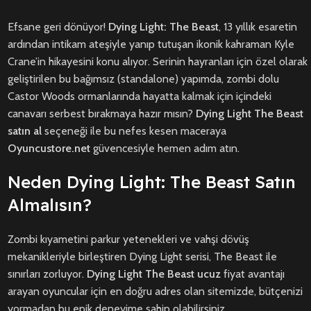
Efsane geri dönüyor!
Dying Light: The Beast
, 13 yıllık esaretin
ardından intikam ateşiyle yanıp tutuşan ikonik kahraman Kyle
Crane’in hikayesini konu alıyor. Serinin hayranları için özel olarak
geliştirilen bu bağımsız (standalone) yapımda, zombi dolu
Castor Woods ormanlarında hayatta kalmak için içindeki
canavarı serbest bırakmaya hazır mısın?
Dying Light The Beast
satın al
seçeneği ile bu nefes kesen maceraya
Oyuncustore.net
güvencesiyle hemen adım atın.
Neden Dying Light: The Beast Satın
Almalısın?
Zombi kıyametini parkur yetenekleri ve vahşi dövüş
mekanikleriyle birleştiren Dying Light serisi, The Beast ile
sınırları zorluyor.
Dying Light The Beast ucuz
fiyat avantajı
arayan oyuncular için en doğru adres olan sitemizde, bütçenizi
yormadan bu epik deneyime sahip olabilirsiniz.