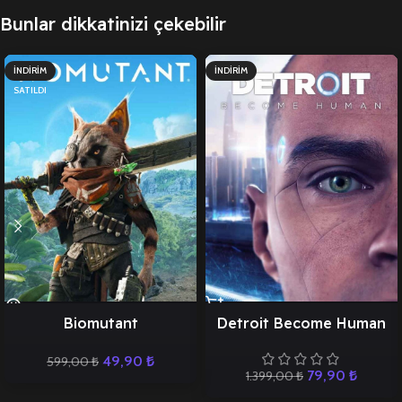
Bunlar dikkatinizi çekebilir
İNDIRIM
İNDIRIM
SATILDI
Biomutant
Detroit Become Human
49,90
₺
599,00
₺
79,90
₺
1.399,00
₺