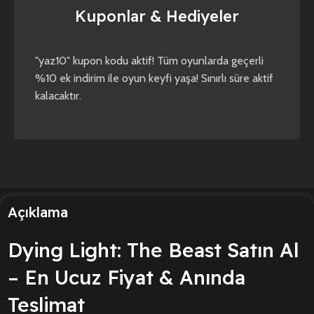
Kuponlar & Hediyeler
yaz10
forza horizon 4
forza horizon 5
"yaz10" kupon kodu aktif! Tüm oyunlarda geçerli
%10 ek indirim ile oyun keyfi yaşa! Sınırlı süre aktif
kalacaktır.
Açıklama
Dying Light: The Beast Satın Al
– En Ucuz Fiyat & Anında
Teslimat