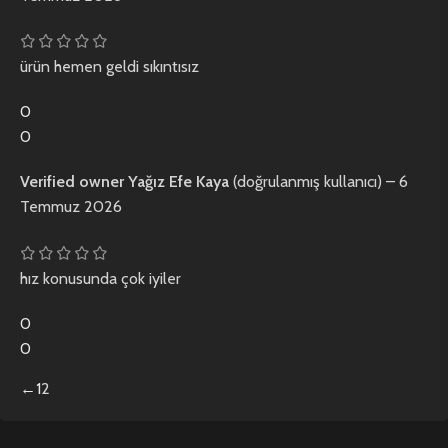
ürün hemen geldi sıkıntısız
0
0
Verified owner
Yağız Efe Kaya
(doğrulanmış kullanıcı)
–
6
Temmuz 2026
hız konusunda çok iyiler
0
0
←
1
2