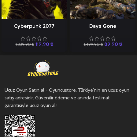
Cyberpunk 2077
Days Gone
119,90
₺
89,90
₺
1.339,90
₺
1.499,90
₺
Ucuz Oyun Satın al - Oyuncustore, Türkiye'nin en ucuz oyun
satış adresidir. Güvenilir ödeme ve anında teslimat
garantisiyle ucuz oyun al!