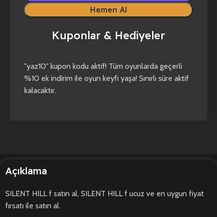
Hemen Al
Kuponlar & Hediyeler
yaz10
forza horizon 4
forza horizon 5
"yaz10" kupon kodu aktif! Tüm oyunlarda geçerli
%10 ek indirim ile oyun keyfi yaşa! Sınırlı süre aktif
kalacaktır.
Açıklama
SILENT HILL f satın al, SILENT HILL f ucuz ve en uygun fiyat
fırsatı ile satın al.