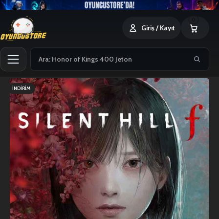
0
Giriş / Kayıt
İNDIRIM