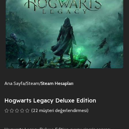
Ana Sayfa
Steam
Steam Hesapları
Hogwarts Legacy Deluxe Edition
(
22
müşteri değerlendirmesi)