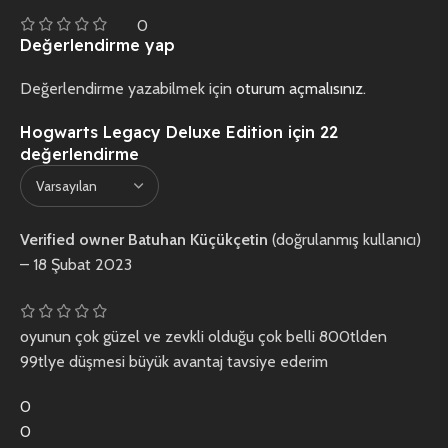
0
Değerlendirme yap
Değerlendirme yazabilmek için
oturum açmalısınız
.
Hogwarts Legacy Deluxe Edition
için 22
değerlendirme
Verified owner
Batuhan Küçükçetin
(doğrulanmış kullanıcı)
–
18 Şubat 2023
oyunun çok güzel ve zevkli olduğu çok belli 800tlden
99tlye düşmesi büyük avantaj tavsiye ederim
0
0