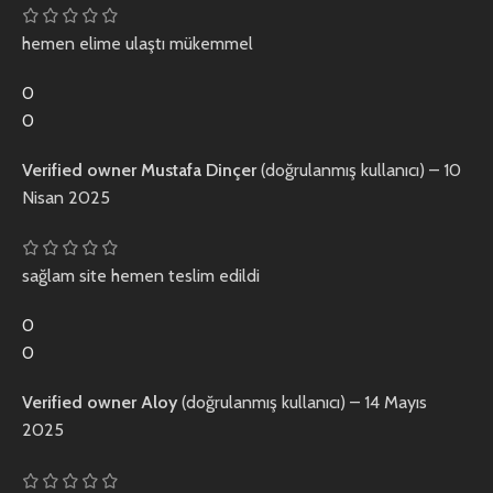
hemen elime ulaştı mükemmel
0
0
Verified owner
Mustafa Dinçer
(doğrulanmış kullanıcı)
–
10
Nisan 2025
sağlam site hemen teslim edildi
0
0
Verified owner
Aloy
(doğrulanmış kullanıcı)
–
14 Mayıs
2025