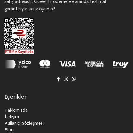
satış adresidir. Güvenilir ödeme ve anında teslimat
garantisiyle ucuz oyun al!
İçerikler
Hakkımızda
İletişim
Kullanıcı Sözleşmesi
Blog