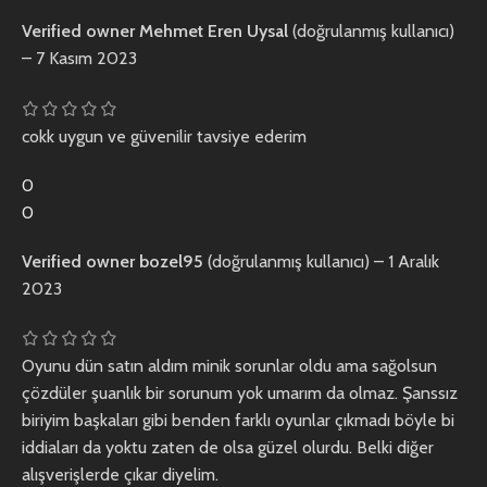
Verified owner
Mehmet Eren Uysal
(doğrulanmış kullanıcı)
–
7 Kasım 2023
cokk uygun ve güvenilir tavsiye ederim
0
0
Verified owner
bozel95
(doğrulanmış kullanıcı)
–
1 Aralık
2023
Oyunu dün satın aldım minik sorunlar oldu ama sağolsun
çözdüler şuanlık bir sorunum yok umarım da olmaz. Şanssız
biriyim başkaları gibi benden farklı oyunlar çıkmadı böyle bi
iddiaları da yoktu zaten de olsa güzel olurdu. Belki diğer
alışverişlerde çıkar diyelim.