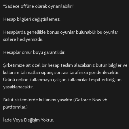
“Sadece offline olarak oynanılabilir!”
Hesap bilgileri değiştirilemez.
Hesaplarda genellikle bonus oyunlar bulunabilir bu oyunlar
sizlere hediyemizdir.
Hesaplar ömür boyu garantilidir.
Şirketimize ait özel bir hesap teslim alacaksınız bütün bilgiler ve
kullanım talimatları sipariş sonrası tarafınıza gönderilecektir.
Ürünü online kullanmaya çalışan kullanıcılar tespit edildiği an
yasaklanacaktır.
Bulut sistemlerde kullanımı yasaktır (Geforce Now vb
platformlar.)
İade Veya Değişim Yoktur.