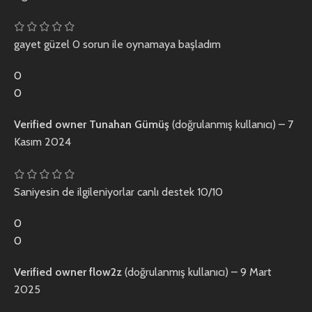
gayet güzel 0 sorun ile oynamaya başladım
0
0
Verified owner
Tunahan Gümüş
(doğrulanmış kullanıcı)
–
7
Kasım 2024
Saniyesin de ilgileniyorlar canlı destek 10/10
0
0
Verified owner
flow2z
(doğrulanmış kullanıcı)
–
9 Mart
2025