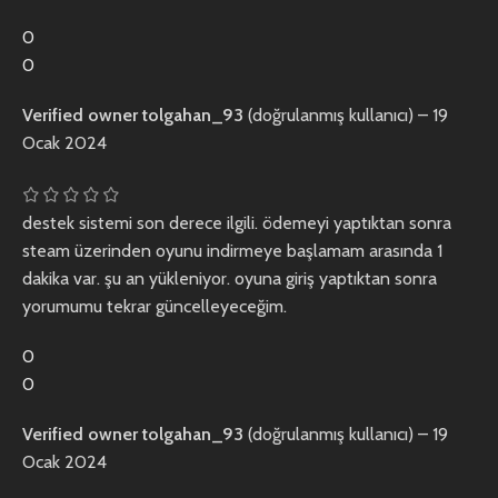
0
0
Verified owner
tolgahan_93
(doğrulanmış kullanıcı)
–
19
Ocak 2024
destek sistemi son derece ilgili. ödemeyi yaptıktan sonra
steam üzerinden oyunu indirmeye başlamam arasında 1
dakika var. şu an yükleniyor. oyuna giriş yaptıktan sonra
yorumumu tekrar güncelleyeceğim.
0
0
Verified owner
tolgahan_93
(doğrulanmış kullanıcı)
–
19
Ocak 2024