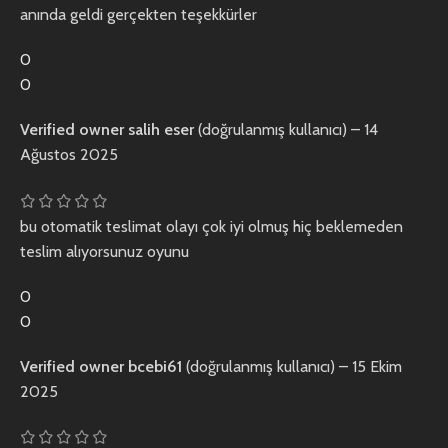
anında geldi gerçekten teşekkürler
0
0
Verified owner
salih eser
(doğrulanmış kullanıcı)
–
14
Ağustos 2025
bu otomatik teslimat olayı çok iyi olmuş hiç beklemeden
teslim alıyorsunuz oyunu
0
0
Verified owner
bcebi61
(doğrulanmış kullanıcı)
–
15 Ekim
2025