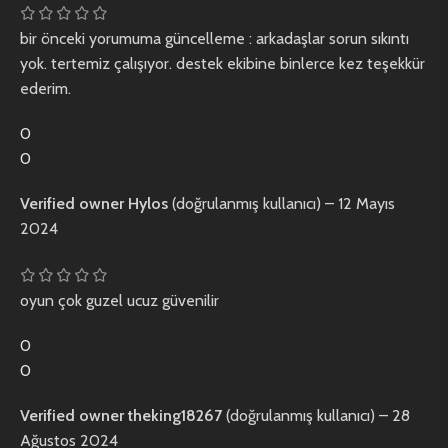
bir önceki yorumuma güncelleme : arkadaşlar sorun sıkıntı
yok. tertemiz çalışıyor. destek ekibine binlerce kez teşekkür
ederim.
0
0
Verified owner
Hylos
(doğrulanmış kullanıcı)
–
12 Mayıs
2024
oyun çok guzel ucuz güvenilir
0
0
Verified owner
theking18267
(doğrulanmış kullanıcı)
–
28
Ağustos 2024