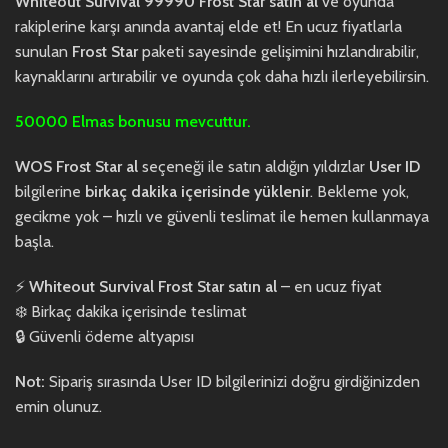
Whiteout Survival 99990 Frost Star satın al
ve oyunda
rakiplerine karşı anında avantaj elde et! En ucuz fiyatlarla
sunulan
Frost Star
paketi sayesinde gelişimini hızlandırabilir,
kaynaklarını artırabilir ve oyunda çok daha hızlı ilerleyebilirsin.
50000 Elmas bonusu mevcuttur.
WOS Frost Star al
seçeneği ile satın aldığın yıldızlar
User ID
bilgilerine
birkaç dakika içerisinde yüklenir
. Bekleme yok,
gecikme yok – hızlı ve güvenli teslimat ile hemen kullanmaya
başla.
⚡
Whiteout Survival Frost Star satın al
– en ucuz fiyat
❄️ Birkaç dakika içerisinde teslimat
🔒 Güvenli ödeme altyapısı
Not:
Sipariş sırasında User ID bilgilerinizi doğru girdiğinizden
emin olunuz.