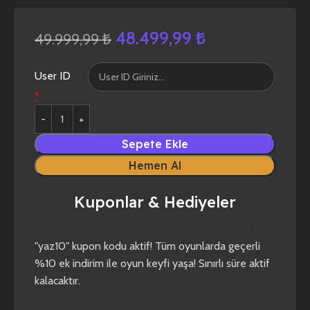
48.499,99
₺
49.999,99
₺
User ID
*
Sepete Ekle
Hemen Al
Kuponlar & Hediyeler
yaz10
forza horizon 4
forza horizon 5
"yaz10" kupon kodu aktif! Tüm oyunlarda geçerli
%10 ek indirim ile oyun keyfi yaşa! Sınırlı süre aktif
kalacaktır.