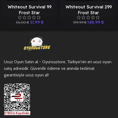
Whiteout Survival 99
Whiteout Survival 299
Frost Star
Frost Star
51,99
₺
148,99
₺
55,00
₺
199,99
₺
Ucuz Oyun Satın al - Oyuncustore, Türkiye'nin en ucuz oyun
satış adresidir. Güvenilir ödeme ve anında teslimat
garantisiyle ucuz oyun al!