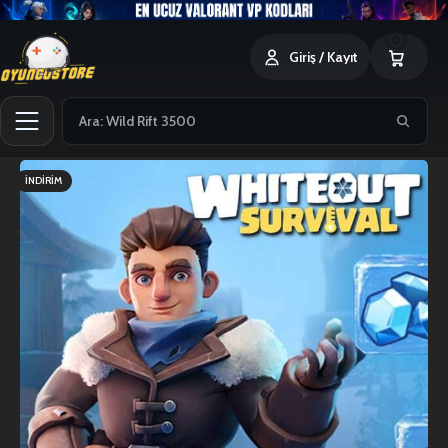
0
Giriş / Kayıt
İNDIRIM