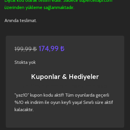
Dijital kod olarak teslim edilir. Sadece supercellapi.com
üzerinden yükleme sağlanmaktadır.
Anında teslimat.
174,99
₺
199,99
₺
Stokta yok
Kuponlar & Hediyeler
yaz10
forza horizon 4
forza horizon 5
"yaz10" kupon kodu aktif! Tüm oyunlarda geçerli
%10 ek indirim ile oyun keyfi yaşa! Sınırlı süre aktif
kalacaktır.