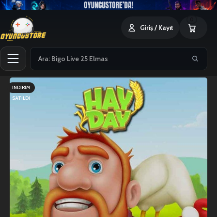
0
Giriş / Kayıt
İNDIRIM
SATILDI