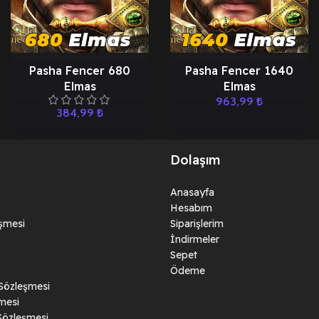
Pasha Fencer 680
Pasha Fencer 1640
Elmas
Elmas
963,99
₺
384,99
₺
Dolaşım
Anasayfa
Hesabım
eşmesi
Siparişlerim
İndirmeler
Sepet
Ödeme
 Sözleşmesi
mesi
Sözleşmesi