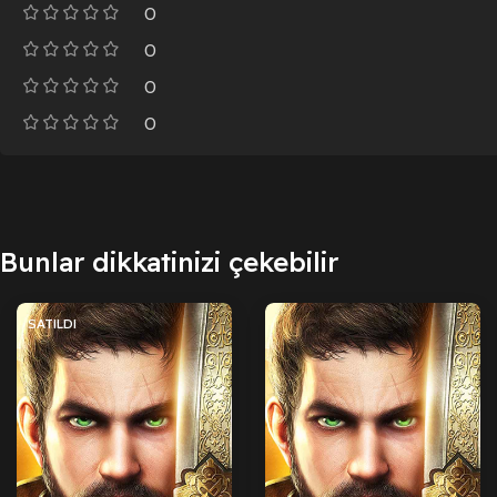
0
0
0
0
Bunlar dikkatinizi çekebilir
SATILDI