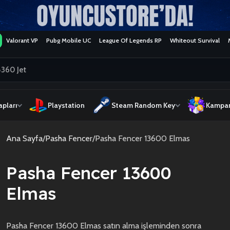
Valorant VP
Pubg Mobile UC
League Of Legends RP
Whiteout Survival
pları
Playstation
Steam Random Key
Kampan
Ana Sayfa
Pasha Fencer
Pasha Fencer 13600 Elmas
Pasha Fencer 13600
Elmas
Pasha Fencer 13600 Elmas satın alma işleminden sonra