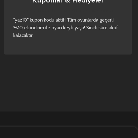
Kuponlar & Hediyeler
yaz10
forza horizon 4
forza horizon 5
"yaz10" kupon kodu aktif! Tüm oyunlarda geçerli
%10 ek indirim ile oyun keyfi yaşa! Sınırlı süre aktif
kalacaktır.