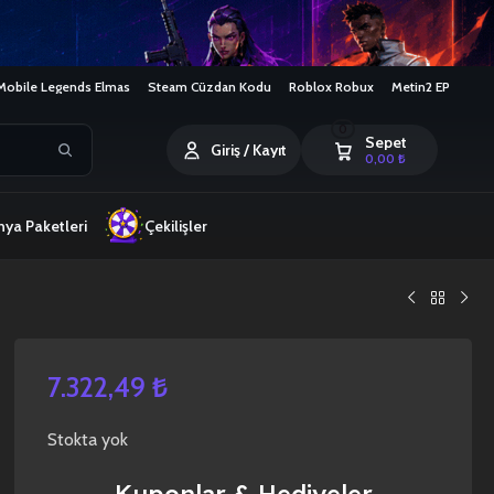
Mobile Legends Elmas
Steam Cüzdan Kodu
Roblox Robux
Metin2 EP
0
Sepet
Giriş / Kayıt
0,00
₺
ya Paketleri
Çekilişler
7.322,49
₺
Stokta yok