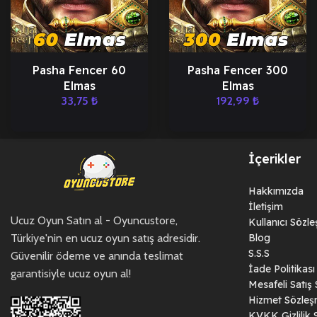
Pasha Fencer 60
Pasha Fencer 300
Elmas
Elmas
33,75
₺
192,99
₺
İçerikler
Hakkımızda
İletişim
Ucuz Oyun Satın al - Oyuncustore,
Kullanıcı Sözl
Türkiye'nin en ucuz oyun satış adresidir.
Blog
S.S.S
Güvenilir ödeme ve anında teslimat
İade Politikası
garantisiyle ucuz oyun al!
Mesafeli Satış
Hizmet Sözleş
KVKK Gizlilik 