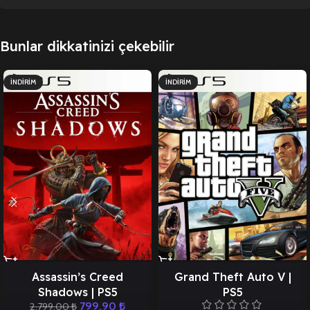
Bunlar dikkatinizi çekebilir
İNDIRIM
İNDIRIM
Assassin’s Creed
Grand Theft Auto V |
Shadows | PS5
PS5
799,90
₺
2.799,00
₺