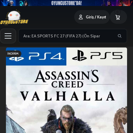
0
Giriş / Kayıt
İNDIRIM