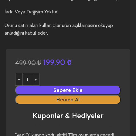
İade Veya Değişim Yoktur.
Ürünü satın alan kullanıcılar ürün açıklamasını okuyup
anladığını kabul eder.
199,90
₺
499,90
₺
Sepete Ekle
Hemen Al
Kuponlar & Hediyeler
yaz10
forza horizon 4
forza horizon 5
"yaz10" kupon kodu aktif! Tüm oyunlarda geçerli