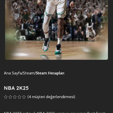
Ana Sayfa
Steam
Steam Hesapları
NBA 2K25
(
4
müşteri değerlendirmesi)