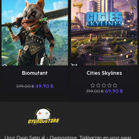
Biomutant
Cities Skylines
49,90
₺
599,00
₺
69,90
₺
799,00
₺
Ucuz Oyun Satın al - Oyuncustore, Türkiye'nin en ucuz oyun