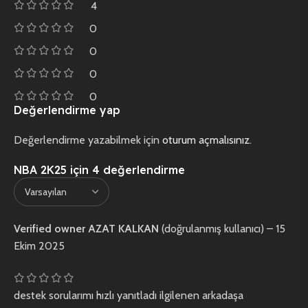
4
0
0
0
0
Değerlendirme yap
Değerlendirme yazabilmek için
oturum açmalısınız
.
NBA 2K25
için 4 değerlendirme
Verified owner
AZAT KALKAN
(doğrulanmış kullanıcı)
–
15
Ekim 2025
destek sorularımı hızlı yanıtladı ilgilenen arkadaşa