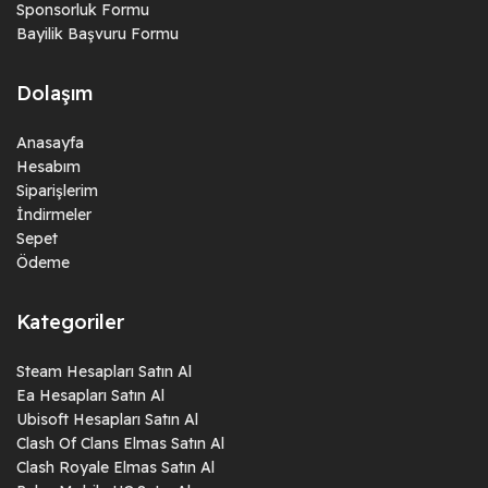
Sponsorluk Formu
Bayilik Başvuru Formu
Dolaşım
Anasayfa
Hesabım
Siparişlerim
İndirmeler
Sepet
Ödeme
Kategoriler
Steam Hesapları Satın Al
Ea Hesapları Satın Al
Ubisoft Hesapları Satın Al
Clash Of Clans Elmas Satın Al
Clash Royale Elmas Satın Al