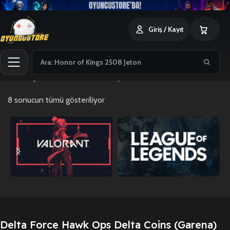
0
Giriş / Kayıt
Ana Sayfa
Delta Force Hawk Ops Delta Coins (Garena)
8 sonucun tümü gösteriliyor
Delta Force Hawk Ops Delta Coins (Garena)