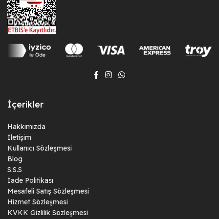
İçerikler
Hakkımızda
İletişim
Kullanıcı Sözleşmesi
Blog
S.S.S
İade Politikası
Mesafeli Satış Sözleşmesi
Hizmet Sözleşmesi
KVKK Gizlilik Sözleşmesi