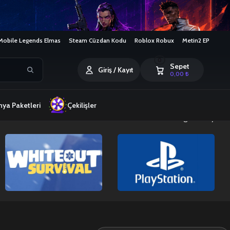
Mobile Legends Elmas
Steam Cüzdan Kodu
Roblox Robux
Metin2 EP
0
Sepet
Giriş / Kayıt
0,00
₺
ya Paketleri
Çekilişler
8 sonucun tümü gösteriliyor