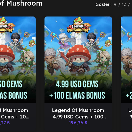
of Mushroom
Göster
9
12
f Mushroom
Legend Of Mushroom
L
 Gems + 20
4.99 USD Gems + 100
9
,27
₺
196,36
₺
lmas
Elmas