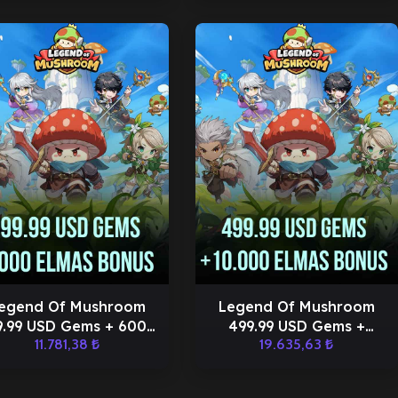
egend Of Mushroom
Legend Of Mushroom
9.99 USD Gems + 6000
499.99 USD Gems +
11.781,38
₺
19.635,63
₺
Elmas
10000 Elmas