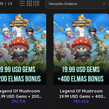
18
24
egend Of Mushroom
Legend Of Mushroom
.99 USD Gems + 200
19.99 USD Gems + 400
392,71
₺
785,43
₺
Elmas
Elmas