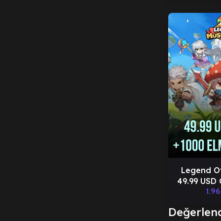
Legend O
49.99 USD
1.9
E
Değerlen