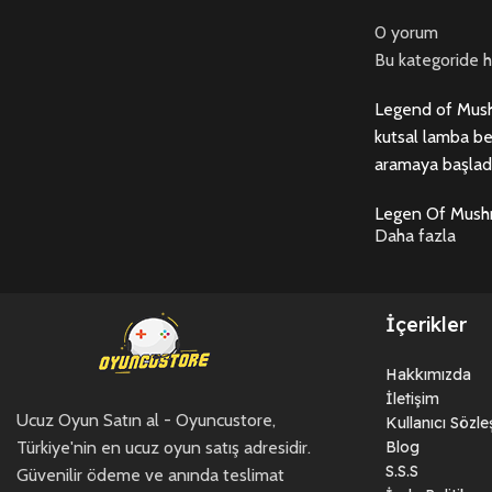
0 yorum
Bu kategoride 
Legend of Mushr
kutsal lamba bel
aramaya başladıl
Legen Of Mushro
Daha fazla
İçerikler
Hakkımızda
İletişim
Ucuz Oyun Satın al - Oyuncustore,
Kullanıcı Sözl
Türkiye'nin en ucuz oyun satış adresidir.
Blog
S.S.S
Güvenilir ödeme ve anında teslimat