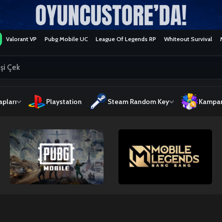
Valorant VP
Pubg Mobile UC
League Of Legends RP
Whiteout Survival
pları
Playstation
Steam Random Key
Kampan