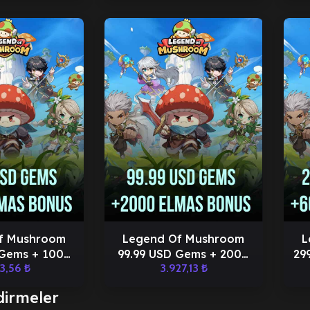
f Mushroom
Legend Of Mushroom
L
 Gems + 1000
99.99 USD Gems + 2000
29
63,56
₺
3.927,13
₺
lmas
Elmas
dirmeler