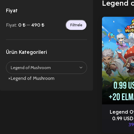
Legend 
Fiyat
Fiyat:
0 ₺
—
490 ₺
Filtrele
Ürün Kategorileri
×
Legend of Mushroom
Legend O
0.99 USD
39
E