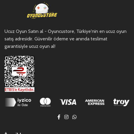
Ucuz Oyun Satın al - Oyuncustore, Türkiye'nin en ucuz oyun
satış adresidir. Güvenilir ödeme ve anında teslimat
garantisiyle ucuz oyun al!