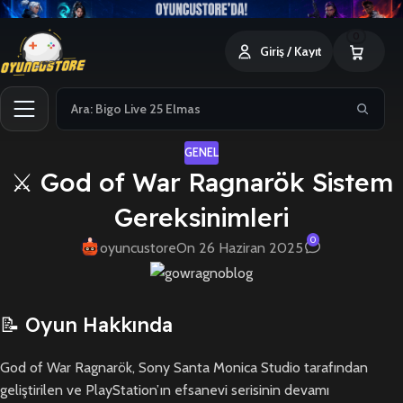
0
Giriş / Kayıt
GENEL
⚔️ God of War Ragnarök Sistem
Gereksinimleri
0
oyuncustore
On 26 Haziran 2025
📝 Oyun Hakkında
God of War Ragnarök, Sony Santa Monica Studio tarafından
geliştirilen ve PlayStation’ın efsanevi serisinin devamı