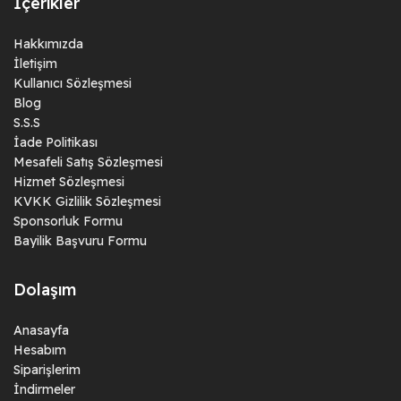
İçerikler
Hakkımızda
İletişim
Kullanıcı Sözleşmesi
Blog
S.S.S
İade Politikası
Mesafeli Satış Sözleşmesi
Hizmet Sözleşmesi
KVKK Gizlilik Sözleşmesi
Sponsorluk Formu
Bayilik Başvuru Formu
Dolaşım
Anasayfa
Hesabım
Siparişlerim
İndirmeler