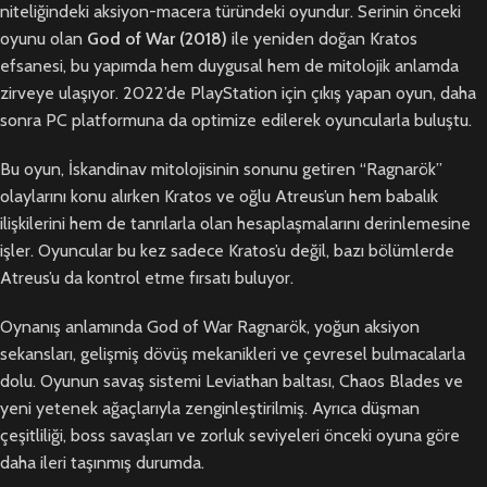
niteliğindeki aksiyon-macera türündeki oyundur. Serinin önceki
oyunu olan
God of War (2018)
ile yeniden doğan Kratos
efsanesi, bu yapımda hem duygusal hem de mitolojik anlamda
zirveye ulaşıyor. 2022’de PlayStation için çıkış yapan oyun, daha
sonra PC platformuna da optimize edilerek oyuncularla buluştu.
Bu oyun, İskandinav mitolojisinin sonunu getiren “Ragnarök”
olaylarını konu alırken Kratos ve oğlu Atreus’un hem babalık
ilişkilerini hem de tanrılarla olan hesaplaşmalarını derinlemesine
işler. Oyuncular bu kez sadece Kratos’u değil, bazı bölümlerde
Atreus’u da kontrol etme fırsatı buluyor.
Oynanış anlamında God of War Ragnarök, yoğun aksiyon
sekansları, gelişmiş dövüş mekanikleri ve çevresel bulmacalarla
dolu. Oyunun savaş sistemi Leviathan baltası, Chaos Blades ve
yeni yetenek ağaçlarıyla zenginleştirilmiş. Ayrıca düşman
çeşitliliği, boss savaşları ve zorluk seviyeleri önceki oyuna göre
daha ileri taşınmış durumda.